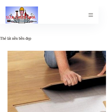
Chuyển
đến
phần
nội
dung
Thẻ
lát nền bền đẹp