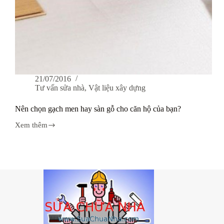
21/07/2016
Tư vấn sửa nhà
,
Vật liệu xây dựng
Nên chọn gạch men hay sàn gỗ cho căn hộ của bạn?
Xem thêm
Nên
chọn
gạch
men
hay
sàn
gỗ
cho
căn
hộ
của
bạn?