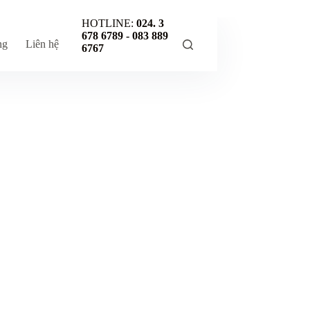
HOTLINE:
024. 3
678 6789 -
083 889
ng
Liên hệ
6767