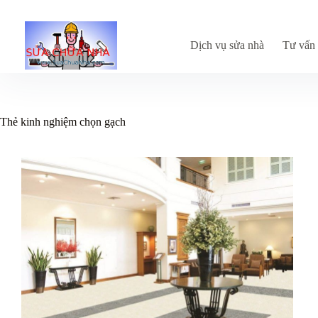
Chuyển
đến
phần
nội
Dịch vụ sửa nhà
Tư vấn 
dung
Thẻ
kinh nghiệm chọn gạch