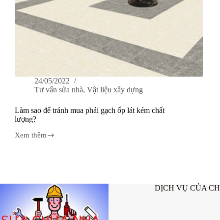
24/05/2022
Tư vấn sửa nhà
,
Vật liệu xây dựng
Làm sao để tránh mua phải gạch ốp lát kém chất
lượng?
Xem thêm
Làm
sao
để
tránh
mua
phải
DỊCH VỤ CỦA C
gạch
ốp
lát
kém