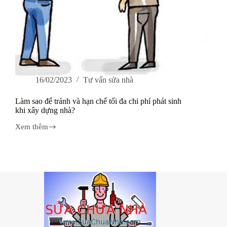
16/02/2023
Tư vấn sửa nhà
Làm sao để tránh và hạn chế tối đa chi phí phát sinh
khi xây dựng nhà?
Xem thêm
Làm
sao
để
tránh
và
hạn
chế
tối
đa
chi
phí
phát