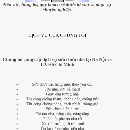
sinh
Đến với chúng tôi, quý khách sẽ được tư vấn và phục vụ
khi
chuyên nghiệp.
xây
dựng
nhà?
DỊCH VỤ CỦA CHÚNG TÔI
Chúng tôi cung cấp dịch vụ sửa chữa nhà tại Hà Nội và
TP. Hồ Chí Minh
Sửa chữa các hạng mục theo yêu cầu
Sơn nhà, sơn bả matit
Giấy dán tường nhà
Thi công chống thấm, chống dột, chống nứt
Thi công chống nóng, cách nhiệt, thông gió
Sửa chữa điện nước
Cải tạo nhà, nâng cấp, nâng tầng
Tháo dỡ, phá bỏ nhà cũ
Dóc trát tường, tô trát mới
Ốp lát tường nhà, nền nhà