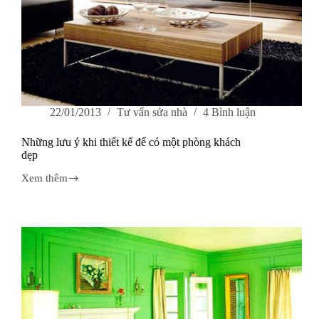
22/01/2013
Tư vấn sửa nhà
4 Bình luận
Những lưu ý khi thiết kế để có một phòng khách
đẹp
Xem thêm
Những
lưu
ý
khi
thiết
kế
để
có
một
phòng
khách
đẹp