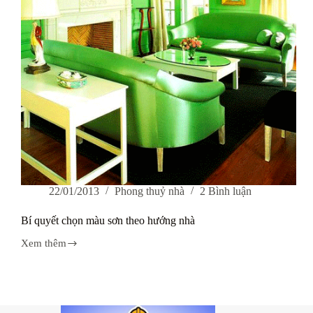
22/01/2013
Phong thuỷ nhà
2 Bình luận
Bí quyết chọn màu sơn theo hướng nhà
Xem thêm
Bí
quyết
chọn
màu
sơn
theo