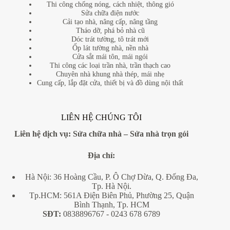
Thi công chống nóng, cách nhiệt, thông gió
Sửa chữa điện nước
Cải tạo nhà, nâng cấp, nâng tầng
Tháo dỡ, phá bỏ nhà cũ
Dóc trát tường, tô trát mới
Ốp lát tường nhà, nền nhà
Cửa sắt mái tôn, mái ngói
Thi công các loại trần nhà, trần thạch cao
Chuyên nhà khung nhà thép, mái nhẹ
Cung cấp, lắp đặt cửa, thiết bị và đồ dùng nội thất
LIÊN HỆ CHÚNG TÔI
Liên hệ dịch vụ:
Sửa chữa nhà
–
Sửa nhà trọn gói
Địa
chỉ:
Hà Nội: 36 Hoàng Cầu, P. Ô Chợ Dừa, Q. Đống Đa,
Tp. Hà Nội.
Tp.HCM: 561A Điện Biên Phủ, Phường 25, Quận
Bình Thạnh, Tp. HCM
SĐT:
0838896767
- 0243 678 6789