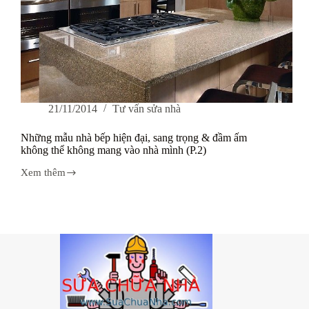
21/11/2014
Tư vấn sửa nhà
Những mẫu nhà bếp hiện đại, sang trọng & đầm ấm
không thể không mang vào nhà mình (P.2)
Xem thêm
Những
mẫu
nhà
bếp
hiện
đại,
sang
trọng
&
đầm
ấm
không