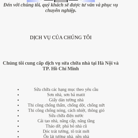
thể
Đến với chúng tôi, quý khách sẽ được tư vấn và phục vụ
không
chuyên nghiệp.
mang
vào
nhà
mình
(P.2)
DỊCH VỤ CỦA CHÚNG TÔI
Chúng tôi cung cấp dịch vụ sửa chữa nhà tại Hà Nội và
TP. Hồ Chí Minh
Sửa chữa các hạng mục theo yêu cầu
Sơn nhà, sơn bả matit
Giấy dán tường nhà
Thi công chống thấm, chống dột, chống nứt
Thi công chống nóng, cách nhiệt, thông gió
Sửa chữa điện nước
Cải tạo nhà, nâng cấp, nâng tầng
Tháo dỡ, phá bỏ nhà cũ
Dóc trát tường, tô trát mới
Ốp lát tường nhà, nền nhà