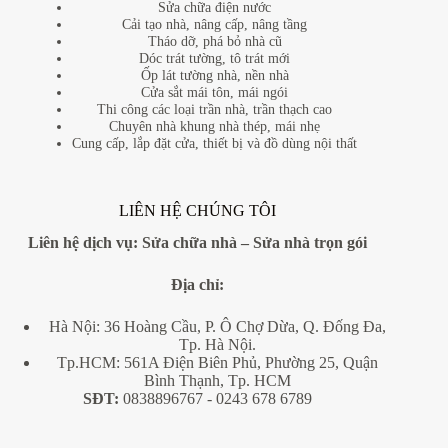
Sửa chữa điện nước
Cải tạo nhà, nâng cấp, nâng tầng
Tháo dỡ, phá bỏ nhà cũ
Dóc trát tường, tô trát mới
Ốp lát tường nhà, nền nhà
Cửa sắt mái tôn, mái ngói
Thi công các loại trần nhà, trần thạch cao
Chuyên nhà khung nhà thép, mái nhẹ
Cung cấp, lắp đặt cửa, thiết bị và đồ dùng nội thất
LIÊN HỆ CHÚNG TÔI
Liên hệ dịch vụ:
Sửa chữa nhà
–
Sửa nhà trọn gói
Địa
chỉ:
Hà Nội: 36 Hoàng Cầu, P. Ô Chợ Dừa, Q. Đống Đa,
Tp. Hà Nội.
Tp.HCM: 561A Điện Biên Phủ, Phường 25, Quận
Bình Thạnh, Tp. HCM
SĐT:
0838896767
- 0243 678 6789