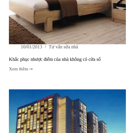
10/01/2013
Tư vấn sửa nhà
Khắc phục nhược điểm của nhà không có cửa sổ
Xem thêm
Khắc
phục
nhược
điểm
của
nhà
không
có
cửa
sổ