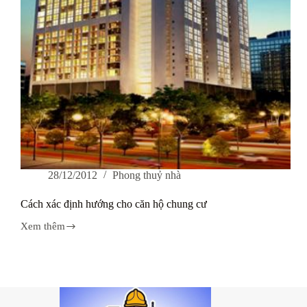
28/12/2012
Phong thuỷ nhà
Cách xác định hướng cho căn hộ chung cư
Xem thêm
Cách
xác
định
hướng
cho
căn
hộ