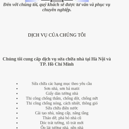
nhà
Đến với chúng tôi, quý khách sẽ được tư vấn và phục vụ
mới
chuyên nghiệp.
DỊCH VỤ CỦA CHÚNG TÔI
Chúng tôi cung cấp dịch vụ sửa chữa nhà tại Hà Nội và
TP. Hồ Chí Minh
Sửa chữa các hạng mục theo yêu cầu
Sơn nhà, sơn bả matit
Giấy dán tường nhà
Thi công chống thấm, chống dột, chống nứt
Thi công chống nóng, cách nhiệt, thông gió
Sửa chữa điện nước
Cải tạo nhà, nâng cấp, nâng tầng
Tháo dỡ, phá bỏ nhà cũ
Dóc trát tường, tô trát mới
Ốp lát tường nhà, nền nhà