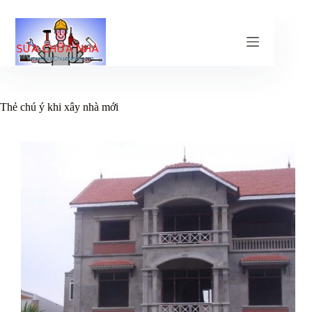
Chuyển
đến
phần
nội
dung
Thẻ
chú ý khi xây nhà mới