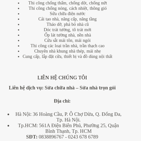
Thi công chống thấm, chống dột, chống nứt
Thi công chống nóng, cách nhiệt, thông gió
Sửa chữa điện nước
Cải tạo nhà, nâng cấp, nâng tầng
Tháo dỡ, phá bỏ nhà cũ
Dóc trát tường, tô trát mới
Ốp lát tường nhà, nền nhà
Cửa sắt mái tôn, mái ngói
Thi công các loại trần nhà, trần thạch cao
Chuyên nhà khung nhà thép, mái nhẹ
Cung cấp, lắp đặt cửa, thiết bị và đồ dùng nội thất
LIÊN HỆ CHÚNG TÔI
Liên hệ dịch vụ:
Sửa chữa nhà
–
Sửa nhà trọn gói
Địa
chỉ:
Hà Nội: 36 Hoàng Cầu, P. Ô Chợ Dừa, Q. Đống Đa,
Tp. Hà Nội.
Tp.HCM: 561A Điện Biên Phủ, Phường 25, Quận
Bình Thạnh, Tp. HCM
SĐT:
0838896767
- 0243 678 6789