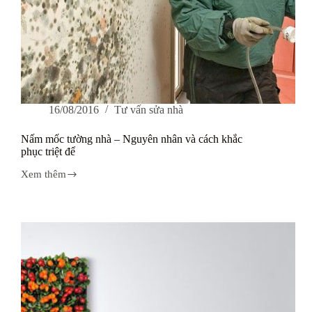
16/08/2016
Tư vấn sửa nhà
Nấm mốc tường nhà – Nguyên nhân và cách khắc
phục triệt để
Xem thêm
Nấm
mốc
tường
nhà
–
Nguyên
nhân
và
cách
khắc
phục
triệt