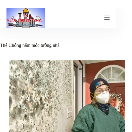
Chuyển
đến
phần
nội
dung
Thẻ
Chống nấm mốc tường nhà