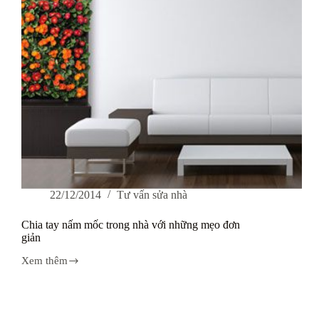
để
22/12/2014
Tư vấn sửa nhà
Chia tay nấm mốc trong nhà với những mẹo đơn
giản
Xem thêm
Chia
tay
nấm
mốc
trong