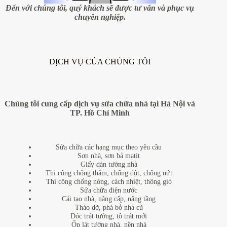
sinh
Đến với chúng tôi, quý khách sẽ được tư vấn và phục vụ
khi
chuyên nghiệp.
xây
dựng
nhà?
DỊCH VỤ CỦA CHÚNG TÔI
Chúng tôi cung cấp dịch vụ sửa chữa nhà tại Hà Nội và
TP. Hồ Chí Minh
Sửa chữa các hạng mục theo yêu cầu
Sơn nhà, sơn bả matit
Giấy dán tường nhà
Thi công chống thấm, chống dột, chống nứt
Thi công chống nóng, cách nhiệt, thông gió
Sửa chữa điện nước
Cải tạo nhà, nâng cấp, nâng tầng
Tháo dỡ, phá bỏ nhà cũ
Dóc trát tường, tô trát mới
Ốp lát tường nhà, nền nhà