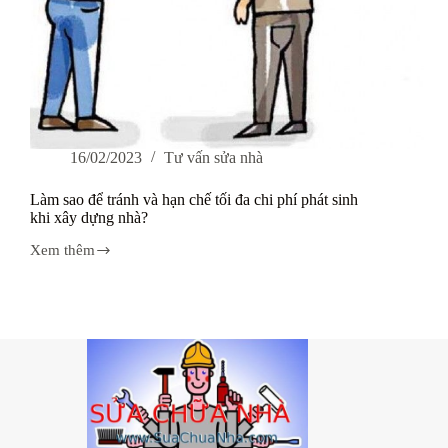
16/02/2023
Tư vấn sửa nhà
Làm sao để tránh và hạn chế tối đa chi phí phát sinh
khi xây dựng nhà?
Xem thêm
Làm
sao
để
tránh
và
hạn
chế
tối
đa
chi
phí
phát