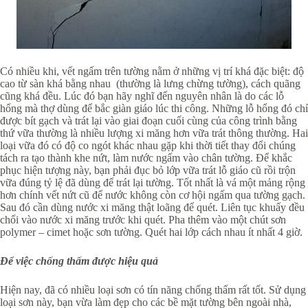
Có nhiều khi, vết ngấm trên tường nằm ở những vị trí khá đặc biệt: độ
cao từ sàn khá bằng nhau (thường là lưng chừng tường), cách quãng
cũng khá đều. Lúc đó bạn hãy nghĩ đến nguyên nhân là do các lỗ
hổng mà thợ dùng để bắc giàn giáo lúc thi công. Những lỗ hổng đó chỉ
được bít gạch và trát lại vào giai đoạn cuối cùng của công trình bằng
thứ vữa thường là nhiều lượng xi măng hơn vữa trát thông thường. Hai
loại vữa đó có độ co ngót khác nhau gặp khi thời tiết thay đổi chúng
tách ra tạo thành khe nứt, làm nước ngấm vào chân tường. Để khắc
phục hiện tượng này, bạn phải đục bỏ lớp vữa trát lỗ giáo cũ rồi trộn
vữa đúng tỷ lệ đã dùng để trát lại tường. Tốt nhất là vá một mảng rộng
hơn chính vết nứt cũ để nước không còn cơ hội ngấm qua tường gạch.
Sau đó cần dùng nước xi măng thật loãng để quét. Liên tục khuấy đều
chổi vào nước xi măng trước khi quét. Pha thêm vào một chút sơn
polymer – cimet hoặc sơn tường. Quét hai lớp cách nhau ít nhất 4 giờ.
Để việc chống thấm được hiệu quả
Hiện nay, đã có nhiều loại sơn có tín năng chống thấm rất tốt. Sử dụng
loại sơn này, bạn vừa làm đẹp cho các bề mặt tường bên ngoài nhà,