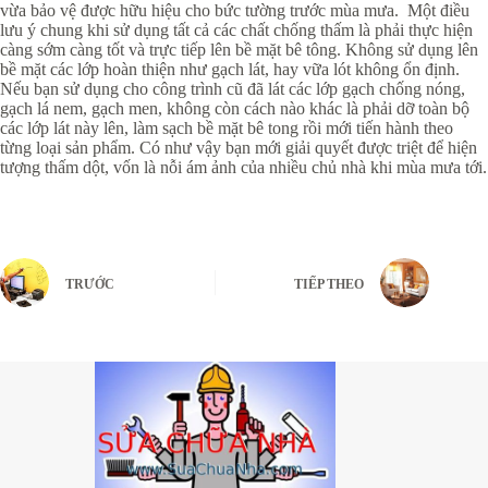
vừa bảo vệ được hữu hiệu cho bức tường trước mùa mưa. Một điều
lưu ý chung khi sử dụng tất cả các chất chống thấm là phải thực hiện
càng sớm càng tốt và trực tiếp lên bề mặt bê tông. Không sử dụng lên
bề mặt các lớp hoàn thiện như gạch lát, hay vữa lót không ổn định.
Nếu bạn sử dụng cho công trình cũ đã lát các lớp gạch chống nóng,
gạch lá nem, gạch men, không còn cách nào khác là phải dỡ toàn bộ
các lớp lát này lên, làm sạch bề mặt bê tong rồi mới tiến hành theo
từng loại sản phẩm. Có như vậy bạn mới giải quyết được triệt để hiện
tượng thấm dột, vốn là nỗi ám ảnh của nhiều chủ nhà khi mùa mưa tới.
TRƯỚC
TIẾP THEO