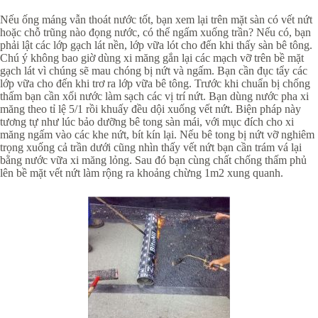
Nếu ống máng vẫn thoát nước tốt, bạn xem lại trên mặt sàn có vết nứt
hoặc chỗ trũng nào đọng nước, có thể ngấm xuống trần? Nếu có, bạn
phải lật các lớp gạch lát nền, lớp vữa lót cho đến khi thấy sàn bê tông.
Chú ý không bao giờ dùng xi măng gắn lại các mạch vỡ trên bề mặt
gạch lát vì chúng sẽ mau chóng bị nứt và ngấm. Bạn cần đục tẩy các
lớp vữa cho đến khi trơ ra lớp vữa bê tông. Trước khi chuẩn bị chống
thấm bạn cần xối nước làm sạch các vị trí nứt. Bạn dùng nước pha xi
măng theo tỉ lệ 5/1 rồi khuấy đều dội xuống vết nứt. Biện pháp này
tương tự như lúc bảo dưỡng bê tong sàn mái, với mục đích cho xi
măng ngấm vào các khe nứt, bít kín lại. Nếu bê tong bị nứt vỡ nghiêm
trọng xuống cả trần dưới cũng nhìn thấy vết nứt bạn cần trám vá lại
bằng nước vữa xi măng lỏng. Sau đó bạn cùng chất chống thấm phủ
lên bề mặt vết nứt làm rộng ra khoảng chừng 1m2 xung quanh.