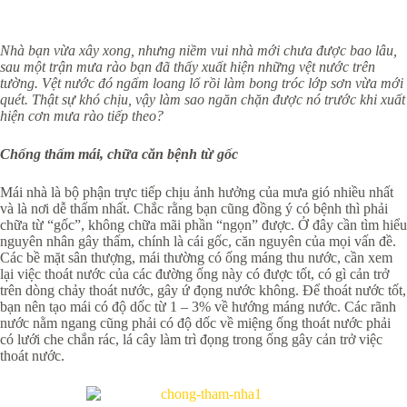
Nhà bạn vừa xây xong, nhưng niềm vui nhà mới chưa được bao lâu,
sau một trận mưa rào bạn đã thấy xuất hiện những vệt nước trên
tường. Vệt nước đó ngấm loang lổ rồi làm bong tróc lớp sơn vừa mới
quét. Thật sự khó chịu, vậy làm sao ngăn chặn được nó trước khi xuất
hiện cơn mưa rào tiếp theo?
Chống thấm mái, chữa căn bệnh từ gốc
Mái nhà là bộ phận trực tiếp chịu ảnh hưởng của mưa gió nhiều nhất
và là nơi dễ thấm nhất. Chắc rằng bạn cũng đồng ý có bệnh thì phải
chữa từ “gốc”, không chữa mãi phần “ngọn” được. Ở đây cần tìm hiểu
nguyên nhân gây thấm, chính là cái gốc, căn nguyên của mọi vấn đề.
Các bề mặt sân thượng, mái thường có ống máng thu nước, cần xem
lại việc thoát nước của các đường ống này có được tốt, có gì cản trở
trên dòng chảy thoát nước, gây ứ đọng nước không. Để thoát nước tốt,
bạn nên tạo mái có độ dốc từ 1 – 3% về hướng máng nước. Các rãnh
nước nằm ngang cũng phải có độ dốc về miệng ống thoát nước phải
có lưới che chắn rác, lá cây làm trì đọng trong ống gây cản trở việc
thoát nước.