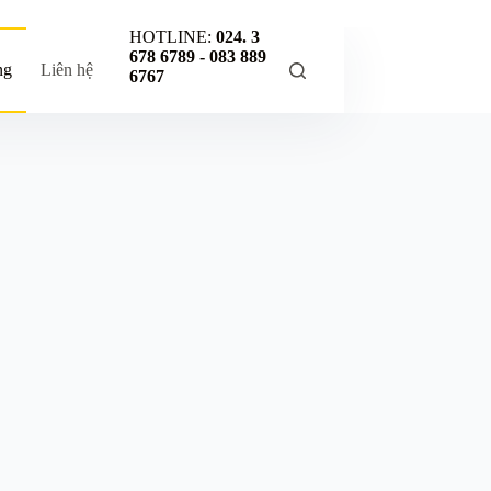
HOTLINE:
024. 3
678 6789 -
083 889
ng
Liên hệ
6767