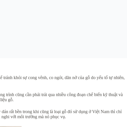
ể tránh khỏi sự cong vênh, co ngót, dãn nở của gỗ do yếu tố tự nhiên,
ông trình cũng cần phải trải qua nhiều công đoạn chế biến kỹ thuật và
liệu gỗ.
án rất bền trong khi cũng là loại gỗ đó sử dụng ở Việt Nam thì chỉ
h nghi với môi trường mà nó phục vụ.