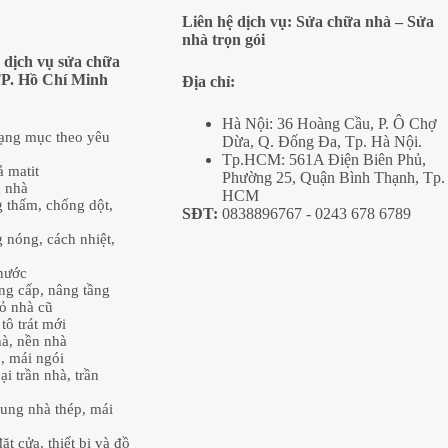
Liên hệ dịch vụ:
Sửa chữa nhà
–
Sửa
nhà trọn gói
 dịch vụ sửa chữa
TP. Hồ Chí Minh
Địa
chỉ:
Hà Nội: 36 Hoàng Cầu, P. Ô Chợ
hạng mục theo yêu
Dừa, Q. Đống Đa, Tp. Hà Nội.
Tp.HCM: 561A Điện Biên Phủ,
ả matit
Phường 25, Quận Bình Thạnh, Tp.
g nhà
HCM
 thấm, chống dột,
SĐT:
0838896767
- 0243 678 6789
 nóng, cách nhiệt,
nước
âng cấp, nâng tầng
ỏ nhà cũ
tô trát mới
hà, nền nhà
, mái ngói
ại trần nhà, trần
ung nhà thép, mái
ặt cửa, thiết bị và đồ