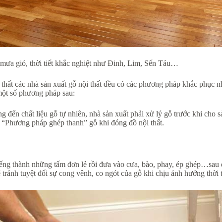
 mưa gió, thời tiết khắc nghiệt như Đinh, Lim, Sến Táu…
 thất các nhà sản xuất gỗ nội thất đều có các phương pháp khắc phục 
 một số phương pháp sau:
g đến chất liệu gỗ tự nhiên, nhà sản xuất phải xử lý gỗ trước khi cho 
 “Phương pháp ghép thanh” gỗ khi đóng đồ nội thất.
g thành những tấm đơn lẻ rồi đưa vào cưa, bào, phay, ép ghép…sau đó
sẽ tránh tuyệt đối sự cong vênh, co ngót của gỗ khi chịu ảnh hưởng thời