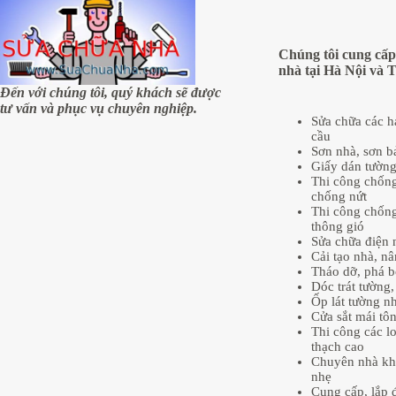
Chúng tôi cung cấp
nhà tại Hà Nội và 
Đến với chúng tôi, quý khách sẽ được
tư vấn và phục vụ chuyên nghiệp.
Sửa chữa các 
cầu
Sơn nhà, sơn b
Giấy dán tườn
Thi công chống
chống nứt
Thi công chống
thông gió
Sửa chữa điện 
Cải tạo nhà, n
Tháo dỡ, phá b
Dóc trát tường, 
Ốp lát tường n
Cửa sắt mái tôn
Thi công các lo
thạch cao
Chuyên nhà kh
nhẹ
Cung cấp, lắp đ