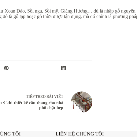
như Xoan Đào, Sồi nga, Sồi mỹ, Giáng Hương… dù là nhập gỗ nguyên k
g đó là gỗ tạp hoặc gỗ thừa được tận dụng, mà đó chính là phương ph
TIẾP THEO
BÀI VIẾT
 ý khi thiết kế cầu thang cho nhà
phố chật hẹp
HÚNG TÔI
LIÊN HỆ CHÚNG TÔI