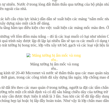
 tự nhiên. Nước ở trong lòng đất thẩm thấu qua tường của bộ phận nhà 
ên ngoài của nhà.
các kết cấu chịu lực khác) dần dần sẽ xuất hiện các mảng “nấm mốc nhà
u xây dựng nào một cách dễ dàng.
 tầng hầm tạo điều kiện cho việc xuất hiện các mảng mốc màu đen. Ở c
những vết lốm đốm màu trắng – đó là các loại muối có hại như nhóm Clor
i quá trình này được lặp đi lặp lại nhiều lần sẽ tạo ra các muối có dạng 
p trát tường bị bong tróc, lớp vữa xây tơi bở, gạch và các loại vật liệu
Mảng tường bị ẩm mốc và rong
rêu..
ng kính từ 20-40 Micromet và nước sẽ thẩm thấu qua các mao quản này
 thời gian, trong các công trình đã xây dựng lâu ngày, lớp chống mao 
 từ đất lên theo các mao quản ở trong tường, người ta đặt các tấm chắ
g trên một cốt nhất định và có độ sâu bằng chiều dày của tường trừ đ
 này cần được thực hiện ít nhất là 3 lần. Sau khi các lỗ đã lấp đầy du
 chúng hẹp lại hoặc bị lấp đầy hoàn toàn. Như vậy là lớp chắn mao dẫ