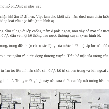
 một số phương án như sau:
chặn khí ẩm từ đất lên. Việc làm cho khối xây nằm dưới màn chắn luôn
ằng loại vữa đặc biệt (xem hình a).
tầng hầm cùng với lớp chống thấm ở phía ngoài, như vậy bề mặt của tư
n được dẫn về một hệ thống tiêu nước thường xuyên (xem hình b).
trong, trong điều kiện có sự tác động của nước dưới một áp lực nào đó 
p có nước ngầm và nước đọng thường xuyên. Trên bề mặt của tường cần 
 từ 1m trở lên thì màn chắc cần được bố trí cả bên trong và bên ngoài 
 kinh tế. Trong trường hợp này nên sửa chữa các lớp trát tường bên tr