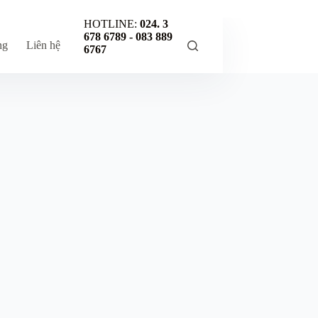
HOTLINE:
024. 3
678 6789 -
083 889
ng
Liên hệ
6767