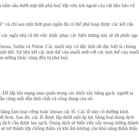
nằm sâu dưới mặt đất phá huỷ lớp vữa trát ngoài của vật liệu bảo vệ
” và chỉ sau một thời gian ngắn đã có thể phá hoại được các kết cấu
ác ngôi nhà cũ thì việc khắc phục các hiện tượng này sẽ rất phức tạp
ua, Sulfat và Nitrat. Các muối này có đặc tính rất đặc biệt là chúng
tinh thể. Sự liên kết các tinh thể của muối mới với các tinh thể của muối
 làm tường khác cũng đều bị phá huỷ.
. Để lấp kín mạng mao quản trong các khối xây bằng gạch, người ta
dẫn cũng mất dần tính chất và công dụng của nó.
n bằng kim loại cứng hoặc khoan các lỗ. Các lỗ này có đường kính
i 8cm. Sau đó, các lỗ được lấp dưới một áp lực bằng loại dung dịch
ng dịch cần được lau sạch. Dung dịch sẽ biến vữa xây trong tường thành
n sẽ trở thành lớp chống thấm và khí ẩm không còn khả năng thẩm thấu