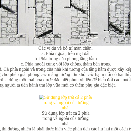
Các ví dụ về bố trí màn chắn.
a. Phía ngoài, trên mặt đất
b. Phía trong của phòng tầng hầm
c. Phía ngoài cùng với lớp chống thấm bên trong
d. Cả phía ngoài và trong của nhà khi tường của tầng hầm được xây ké
 cho phép giải phóng các mảng tường lớn khỏi các hạt muối có hại thì á
ời ta dùng một loại hoá dược đặc biệt phun xịt lên để biến đổi các muố
người ta tiến hành trát lớp vữa mới có thêm phụ gia đặc biệt.
Sử dụng lớp trát cả 2 phía
trong và ngoài của tường
nhà.
thì đương nhiên là phải thực hiện việc phân tích các hư hại một cách tỷ