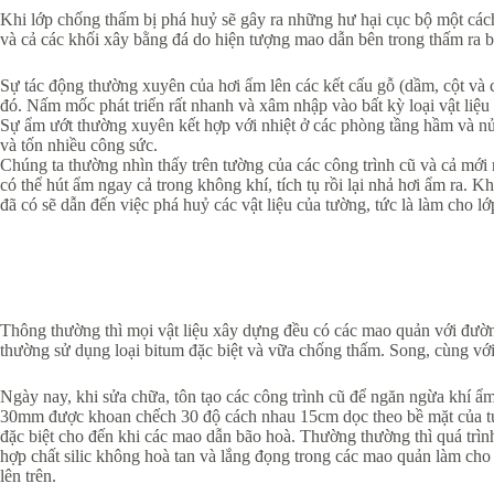
Khi lớp chống thấm bị phá huỷ sẽ gây ra những hư hại cục bộ một cách
và cả các khối xây bằng đá do hiện tượng mao dẫn bên trong thấm ra b
Sự tác động thường xuyên của hơi ẩm lên các kết cấu gỗ (dầm, cột và 
đó. Nấm mốc phát triển rất nhanh và xâm nhập vào bất kỳ loại vật liệ
Sự ẩm ướt thường xuyên kết hợp với nhiệt ở các phòng tầng hầm và nửa
và tốn nhiều công sức.
Chúng ta thường nhìn thấy trên tường của các công trình cũ và cả mới 
có thể hút ẩm ngay cả trong không khí, tích tụ rồi lại nhả hơi ẩm ra. Kh
đã có sẽ dẫn đến việc phá huỷ các vật liệu của tường, tức là làm cho lớ
Thông thường thì mọi vật liệu xây dựng đều có các mao quản với đườ
thường sử dụng loại bitum đặc biệt và vữa chống thấm. Song, cùng với
Ngày nay, khi sửa chữa, tôn tạo các công trình cũ để ngăn ngừa khí ẩm
30mm được khoan chếch 30 độ cách nhau 15cm dọc theo bề mặt của tườn
đặc biệt cho đến khi các mao dẫn bão hoà. Thường thường thì quá trình
hợp chất silic không hoà tan và lắng đọng trong các mao quản làm cho
lên trên.