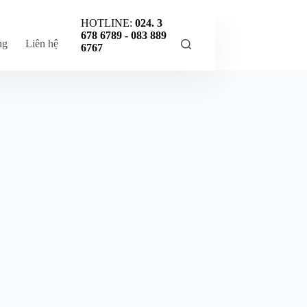
HOTLINE:
024. 3
678 6789 -
083 889
ng
Liên hệ
6767