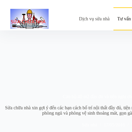
Chuyển
đến
phần
nội
Dịch vụ sửa nhà
Tư vấn 
dung
Căn hộ 40 m2 đầy đủ và tiện nghi ch
Sửa chữa nhà xin gợi ý đến các bạn cách bố trí nội thất đầy đủ, ti
phòng ngủ và phòng vệ sinh thoáng mát, gọn gà
Sửa nhà
17/05/2016