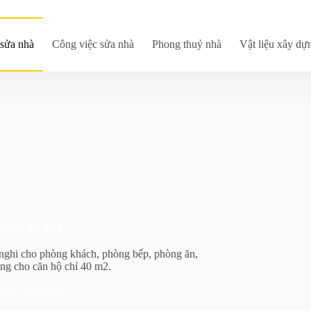
sửa nhà
Công việc sửa nhà
Phong thuỷ nhà
Vật liệu xây dự
o mọi gia đình
ện nghi cho phòng khách, phòng bếp, phòng ăn,
ng cho căn hộ chỉ 40 m2.
Tư vấn sửa nhà