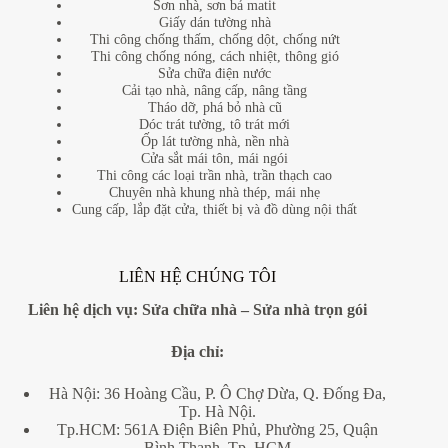
Sơn nhà, sơn bả matit
Giấy dán tường nhà
Thi công chống thấm, chống dột, chống nứt
Thi công chống nóng, cách nhiệt, thông gió
Sửa chữa điện nước
Cải tạo nhà, nâng cấp, nâng tầng
Tháo dỡ, phá bỏ nhà cũ
Dóc trát tường, tô trát mới
Ốp lát tường nhà, nền nhà
Cửa sắt mái tôn, mái ngói
Thi công các loại trần nhà, trần thạch cao
Chuyên nhà khung nhà thép, mái nhẹ
Cung cấp, lắp đặt cửa, thiết bị và đồ dùng nội thất
LIÊN HỆ CHÚNG TÔI
Liên hệ dịch vụ:
Sửa chữa nhà
–
Sửa nhà trọn gói
Địa
chỉ:
Hà Nội: 36 Hoàng Cầu, P. Ô Chợ Dừa, Q. Đống Đa,
Tp. Hà Nội.
Tp.HCM: 561A Điện Biên Phủ, Phường 25, Quận
Bình Thạnh, Tp. HCM