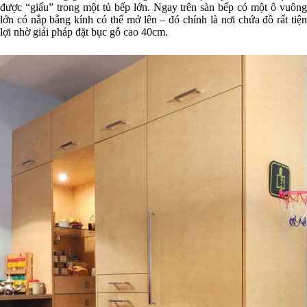
được “giấu” trong một tủ bếp lớn. Ngay trên sàn bếp có một ô vuông
lớn có nắp bằng kính có thể mở lên – đó chính là nơi chứa đồ rất tiện
lợi nhờ giải pháp đặt bục gỗ cao 40cm.