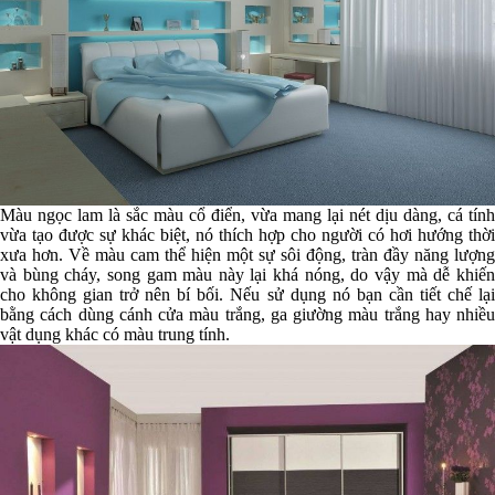
Màu ngọc lam là sắc màu cổ điển, vừa mang lại nét dịu dàng, cá tính
vừa tạo được sự khác biệt, nó thích hợp cho người có hơi hướng thời
xưa hơn. Về màu cam thể hiện một sự sôi động, tràn đầy năng lượng
và bùng cháy, song gam màu này lại khá nóng, do vậy mà dễ khiến
cho không gian trở nên bí bối. Nếu sử dụng nó bạn cần tiết chế lại
bằng cách dùng cánh cửa màu trắng, ga giường màu trắng hay nhiều
vật dụng khác có màu trung tính.