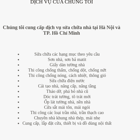
DỊCH VỤ CỦA CHÚNG TÔI
Chúng tôi cung cấp dịch vụ sửa chữa nhà tại Hà Nội và
TP. Hồ Chí Minh
Sửa chữa các hạng mục theo yêu cầu
Sơn nhà, sơn bả matit
Giấy dán tường nhà
Thi công chống thấm, chống dột, chống nứt
Thi công chống nóng, cách nhiệt, thông gió
Sửa chữa điện nước
Cải tạo nhà, nâng cấp, nâng tầng
Tháo dỡ, phá bỏ nhà cũ
Dóc trát tường, tô trát mới
Ốp lát tường nhà, nền nhà
Cửa sắt mái tôn, mái ngói
Thi công các loại trần nhà, trần thạch cao
Chuyên nhà khung nhà thép, mái nhẹ
Cung cấp, lắp đặt cửa, thiết bị và đồ dùng nội thất