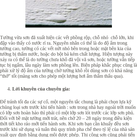
Tường vừa sơn đã xuất hiện các vết phồng rộp, chỗ nhỏ chỗ lớn, khi
đập vào thấy có nước rỉ ra. Nguyên nhân có thể là do độ ẩm trong
tường cao, tường có các vết nứt nhỏ bên trong hoặc mặt bên kia của
tường bị thấm nước, hoặc do bột bả kém chất lượng. Hiện tượng này
xảy ra có thể là do tường chưa khô đã vội vã sơn, hoặc tường vẫn tiếp
tục bị ngấm, lâu ngày làm sơn phồng lên. Biện pháp khắc phục cũng là
phải xử lý độ ẩm của tường chờ tường khô rồi dùng sơn có khả năng
“thở” tốt (màng sơn cho phép một lượng hơi ẩm thẩm thấu qua).
Lời khuyên của chuyên gia:
Để tránh tối đa các sự cố, một nguyên tắc chung là phải chọn lựa kỹ
chủng loại sơn trước khi tiến hành : sơn trong nhà hay ngoài trời muốn
có lớp sơn hoàn hảo thì phải có một lớp sơn lót trước các lớp sơn phủ.
Đối với bề mặt tường mới trát, nên chờ 20 – 28 ngày trong điều kiện
thời tiết kho ráo mới tiến hành sơn. Khi sơn bạn cần khuấy đều sơn
trước khi sử dụng và tuân thủ quy trình pha chế theo tỷ lệ của nhà sản
xuất quy định bằng dung môi được phép. Thi công sơn cũng phải tiến