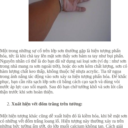
Một trong những sự cố trên lớp sơn thường gặp là hiện tượng phấn
hóa, tức là khi chà tay lên mặt sơn thấy sơn bám ra tay như bụi phấn.
Nguyên nhân có thể là do bạn đã sử dụng sai loại sơn (ví dụ : như sơn
trong nhà mang ra sơn ngoài trời), hoặc do sơn kém chất lượng, sơn có
hàm lượng chất keo thấp, không thuộc hệ nhựa acrylic. Tia tử ngọa
trong ánh nắng tác động vào sơn xảy ra hiện tượng phấn hóa. Để khắc
phục, bạn cần rửa sạch lớp sơn cũ bằng cách cạo sạch và dùng vòi
nước áp lực cao xối mạnh. Sau đó bạn chờ tường khô và sơn lót cẩn
thận trước khi sơn hoàn thiện.
Xuất hiện vết đốm trắng trên tường:
Một hiện tượng khác cũng dễ xuất hiện đó là kiềm hóa, khi bề mặt sơn
có những vết đốm trắng loang lổ. Hiện tượng này thường xảy ra trên
những bức tường ẩm ướt, do lớp muối calcium không tan. Cách giải