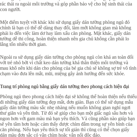
rác thải ra ngoài môi trường và góp phần bảo vệ cho hệ sinh thái của
con người.
Một điểm tuyệt vời khác khi sử dụng giấy dán tường phòng ngủ đó
chính là bạn có thể dễ dàng thay đổi, làm mới không gian mà không
phải lo đến việc làm dơ hay làm xấu căn phòng. Mặt khác, giấy dán
tường dễ thi công, hoàn thiện nhanh nên gia chủ không cần phải lo
lắng tốn nhiều thời gian.
Ngoài ra sử dụng giấy dán tường cho phòng ngủ còn khá an toàn đối
với trẻ nhỏ bởi vì chất keo dán tường khá thân thiện môi trường và
mau khô nên khi dán cho phòng của bé gia chủ sẽ không sợ trẻ vô tình
chạm vào đưa lên mắt, mũi, miệng gây ảnh hưởng đến sức khỏe.
Trang trí phòng ngủ bằng giấy dán tường theo phong cách hiện đại
Phòng ngủ theo phong cách hiện đại sẽ không thể hoàn thiện nếu thiếu
đi những giấy dán tường đẹp mắt, đơn giản. Bạn có thể sử dụng mẫu
giấy dán tường màu sắc nhẹ nhàng nếu muốn không gian nghỉ ngơi
thư giãn và yên tĩnh. Từ đó sẽ giúp cho bạn một giấc ngủ sâu hơn và
ngon hơn với gam màu mà bạn yêu thích. Và cũng phần nào giúp bạn
sẽ yên tâm hơn hoặc cảm thấy được chìm đắm trong sự yên bình của
căn phòng. Nếu bạn yêu thích sự tối giản thì cũng có thể chọn giấy
dán màu đơn sắc có vân chìm hoặc vân nổi độc đáo.