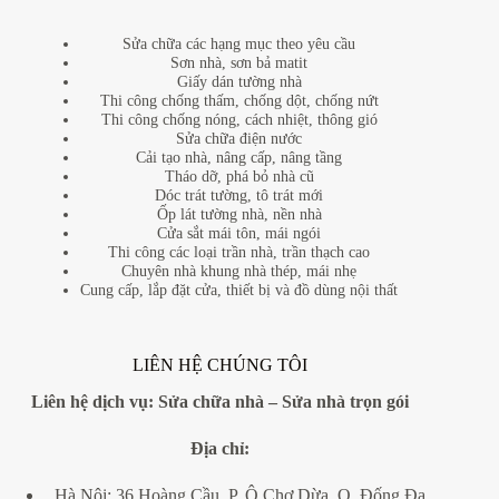
Sửa chữa các hạng mục theo yêu cầu
Sơn nhà, sơn bả matit
Giấy dán tường nhà
Thi công chống thấm, chống dột, chống nứt
Thi công chống nóng, cách nhiệt, thông gió
Sửa chữa điện nước
Cải tạo nhà, nâng cấp, nâng tầng
Tháo dỡ, phá bỏ nhà cũ
Dóc trát tường, tô trát mới
Ốp lát tường nhà, nền nhà
Cửa sắt mái tôn, mái ngói
Thi công các loại trần nhà, trần thạch cao
Chuyên nhà khung nhà thép, mái nhẹ
Cung cấp, lắp đặt cửa, thiết bị và đồ dùng nội thất
LIÊN HỆ CHÚNG TÔI
Liên hệ dịch vụ:
Sửa chữa nhà
–
Sửa nhà trọn gói
Địa
chỉ:
Hà Nội: 36 Hoàng Cầu, P. Ô Chợ Dừa, Q. Đống Đa,