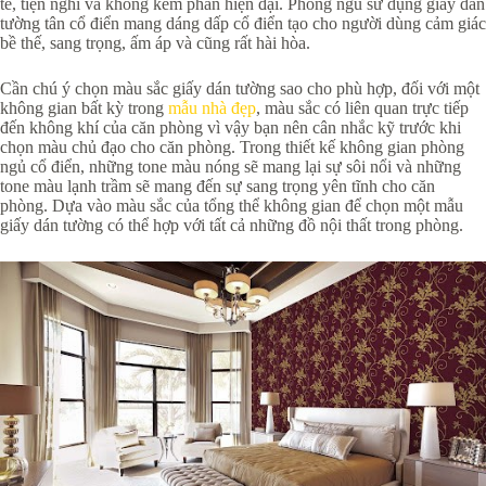
tế, tiện nghi và không kém phần hiện đại. Phòng ngủ sử dụng giấy dán
tường tân cổ điển mang dáng dấp cổ điển tạo cho người dùng cảm giác
bề thế, sang trọng, ấm áp và cũng rất hài hòa.
Cần chú ý chọn màu sắc giấy dán tường sao cho phù hợp, đối với một
không gian bất kỳ trong
mẫu nhà đẹp
, màu sắc có liên quan trực tiếp
đến không khí của căn phòng vì vậy bạn nên cân nhắc kỹ trước khi
chọn màu chủ đạo cho căn phòng. Trong thiết kế không gian phòng
ngủ cổ điển, những tone màu nóng sẽ mang lại sự sôi nổi và những
tone màu lạnh trầm sẽ mang đến sự sang trọng yên tĩnh cho căn
phòng. Dựa vào màu sắc của tổng thể không gian để chọn một mẫu
giấy dán tường có thể hợp với tất cả những đồ nội thất trong phòng.