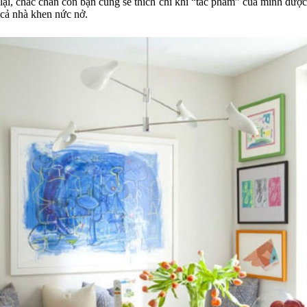
lại, chắc chắn con bạn cũng sẽ thích chí khi “tác phẩm” của mình được
cả nhà khen nức nở.