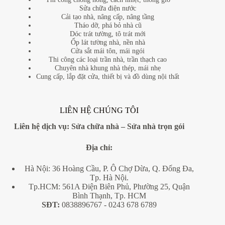
Sửa chữa điện nước
Cải tạo nhà, nâng cấp, nâng tầng
Tháo dỡ, phá bỏ nhà cũ
Dóc trát tường, tô trát mới
Ốp lát tường nhà, nền nhà
Cửa sắt mái tôn, mái ngói
Thi công các loại trần nhà, trần thạch cao
Chuyên nhà khung nhà thép, mái nhẹ
Cung cấp, lắp đặt cửa, thiết bị và đồ dùng nội thất
LIÊN HỆ CHÚNG TÔI
Liên hệ dịch vụ:
Sửa chữa nhà
–
Sửa nhà trọn gói
Địa
chỉ:
Hà Nội: 36 Hoàng Cầu, P. Ô Chợ Dừa, Q. Đống Đa,
Tp. Hà Nội.
Tp.HCM: 561A Điện Biên Phủ, Phường 25, Quận
Bình Thạnh, Tp. HCM
SĐT:
0838896767
- 0243 678 6789