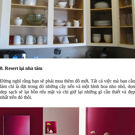
8. Resert lại nhà tắm
Đừng nghĩ rằng bạn sẽ phải mua thêm đồ mới. Tất cả việc mà bạn cần
làm chỉ là đặt trong đó những cây nến và một bình hoa nho nhỏ, dọn
dẹp sạch sẽ lại bồn rửa mặt và chỉ giữ lại những gì cần thiết và đẹp
nhất trên đó thôi.