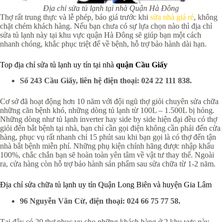
Địa chỉ sửa tủ lạnh tại nhà Quận Hà Đông
Thợ rất trung thực và lễ phép, báo giá trước khi
sửa nhà giá rẻ
, không
chặt chém khách hàng. Nếu bạn chưa có sự lựa chọn nào thì địa chỉ
sửa tủ lạnh này tại khu vực quận Hà Đông sẽ giúp bạn một cách
nhanh chóng, khắc phục triệt để về bệnh, hỗ trợ bảo hành dài hạn.
Top địa chỉ sửa tủ lạnh uy tín tại nhà
quận Cầu Giấy
Số 243 Cầu Giấy, liên hệ điện thoại: 024 22 111 838.
Cơ sở đã hoạt động hơn 10 năm với đội ngũ thợ giỏi chuyên sửa chữa
những căn bệnh khó, những dòng tủ lạnh từ 100L – 1.500L bị hỏng.
Những dòng như tủ lạnh inverter hay side by side hiện đại đều có thợ
giỏi đến bắt bệnh tại nhà, bạn chỉ cần gọi điện không cần phải đến cửa
hàng, phục vụ rất nhanh chỉ 15 phút sau khi bạn gọi là có thợ đến tận
nhà bắt bệnh miễn phí. Những phụ kiện chính hãng được nhập khẩu
100%, chắc chắn bạn sẽ hoàn toàn yên tâm về vật tư thay thế. Ngoài
ra, cửa hàng còn hỗ trợ bảo hành sản phẩm sau sửa chữa từ 1-2 năm.
Địa chỉ sửa chữa tủ lạnh uy tín Quận Long Biên và huyện Gia Lâm
96 Nguyễn Văn Cừ, điện thoại: 024 66 75 77 58.
Tại đây có 20 thợ phục vụ cho những khách hàng ở 2 khu vực này.