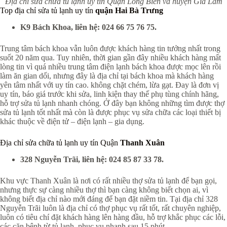
Địa chỉ sửa chữa tủ lạnh uy tín Quận Long Biên và huyện Gia Lâm
Top địa chỉ sửa tủ lạnh uy tín
quận Hai Bà Trưng
K9 Bách Khoa, liên hệ: 024 66 75 76 75.
Trung tâm bách khoa vẫn luôn được khách hàng tin tưởng nhất trong
suốt 20 năm qua. Tuy nhiên, thời gian gần đây nhiều khách hàng mất
lòng tin vì quá nhiều trung tâm điện lạnh bách khoa được mọc lên rồi
làm ăn gian dối, nhưng đây là địa chỉ tại bách khoa mà khách hàng
yên tâm nhất với uy tín cao. không chặt chém, lừa gạt. Đay là đơn vị
uy tín, báo giá trước khi sửa, linh kiện thay thế phụ tùng chính hãng,
hỗ trợ sửa tủ lạnh nhanh chóng. Ở đây bạn không những tìm được thợ
sửa tủ lạnh tốt nhất mà còn là được phục vụ sửa chữa các loại thiết bị
khác thuộc về điện tử – điện lạnh – gia dụng.
Địa chỉ sửa chữa tủ lạnh uy tín Quận
Thanh Xuân
328 Nguyễn Trãi, liên hệ: 024 85 87 33 78.
Khu vực Thanh Xuân là nơi có rất nhiều thợ sửa tủ lạnh để bạn gọi,
nhưng thực sự càng nhiều thợ thì bạn càng không biết chọn ai, vì
không biết địa chỉ nào mới đáng để bạn đặt niềm tin. Tại địa chỉ 328
Nguyễn Trãi luôn là địa chỉ có thợ phục vụ rất tốt, rất chuyên nghiệp,
luôn có tiêu chí đặt khách hàng lên hàng đầu, hỗ trợ khắc phục các lỗi,
các căn bệnh từ tủ lạnh, phục vụ nhanh sau 15 phút.