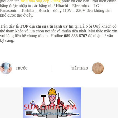
giỏi đến tận
mẫu nhà ống đẹp 2
tầng
phục vụ cho bạn. Phụ kiện chính
hãng được nhập từ các hãng như Hitachi – Electrolux – LG –
Panasonic – Toshiba – Bosch – dòng 110V – 220V đều không làm
khó được thợ ở đây.
Trên đây là
TOP địa chỉ sửa tủ lạnh uy tín
tại Hà Nội Quý khách có
thể tham khảo và lựa chọn nơi tốt và thuận tiện nhất. Mọi thắc mắc xin
vui lòng liên hệ chúng tôi qua Hotline
089 888 6767
để nhận tư vấn
kỹ càng.
TRƯỚC
TIẾP THEO