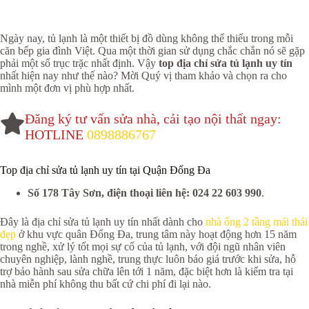
Ngày nay, tủ lạnh là một thiết bị đồ dùng không thể thiếu trong mỗi
căn bếp gia đình Việt. Qua một thời gian sử dụng chắc chắn nó sẽ gặp
phải một số trục trặc nhất định. Vậy
top địa chỉ sửa tủ lạnh uy tín
nhất hiện nay như thế nào? Mời Quý vị tham khảo và chọn ra cho
mình một đơn vị phù hợp nhất.
Đăng ký tư vấn sửa nhà, cải tạo nội thất ngay:
HOTLINE
0898886767
Top địa chỉ sửa tủ lạnh uy tín tại Quận Đống Đa
Số 178 Tây Sơn, điện thoại liên hệ: 024 22 603 990
.
Đây là địa chỉ sửa tủ lạnh uy tín nhất dành cho
nhà ống 2 tầng mái thái
đẹp
ở khu vực quân Đống Đa, trung tâm này hoạt động hơn 15 năm
trong nghề, xử lý tốt mọi sự cố của tủ lạnh, với đội ngũ nhân viên
chuyên nghiệp, lành nghề, trung thực luôn báo giá trước khi sửa, hỗ
trợ bảo hành sau sửa chữa lên tới 1 năm, đặc biệt hơn là kiểm tra tại
nhà miễn phí không thu bất cứ chi phí đi lại nào.