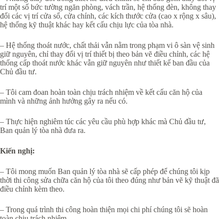
trí một số bức tường ngăn phòng, vách trần, hệ thống đèn, không thay
đổi các vị trí cửa sổ, cửa chính, các kích thước cửa (cao x rộng x sâu),
hệ thống kỹ thuật khác hay kết cấu chịu lực của tòa nhà.
– Hệ thống thoát nước, chất thải vẫn nằm trong phạm vi ô sàn vệ sinh
giữ nguyên, chỉ thay đổi vị trí thiết bị theo bản vẽ điều chỉnh, các hệ
thống cấp thoát nước khác vẫn giữ nguyên như thiết kế ban đầu của
Chủ đầu tư.
– Tôi cam đoan hoàn toàn chịu trách nhiệm về kết cấu căn hộ của
mình và những ảnh hưởng gây ra nếu có.
– Thực hiện nghiêm túc các yêu cầu phù hợp khác mà Chủ đầu tư,
Ban quản lý tòa nhà đưa ra.
Kiến nghị:
– Tôi mong muốn Ban quản lý tòa nhà sẽ cấp phép để chúng tôi kịp
thời thi công sửa chữa căn hộ của tôi theo đúng như bản vẽ kỹ thuật đã
điều chỉnh kèm theo.
– Trong quá trình thi công hoàn thiện mọi chi phí chúng tôi sẽ hoàn
toàn chịu trách nhiệm.