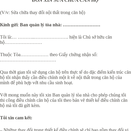
ĐƠN XIN SỬA CHỮA CĂN HỘ
(V/v: Sửa chữa thay đổi nội thất trong căn hộ)
Kính gửi
:
Ban quản lý tòa nhà: ……………………
Tôi là:… ………..…………………. hiện là Chủ sở hữu căn
hộ……………………
Thuộc Tòa……………… theo Giấy chứng nhận số:
………………………………
Qua thời gian tôi sử dụng căn hộ trên thực tế do đặc điểm kiến trúc căn
hộ tôi nhận thấy cần điều chỉnh một ít về nội thất trong căn hộ của
mình để phù hợp với nhu cầu sinh hoạt.
Với mong muốn này tôi xin Ban quản lý tòa nhà cho phép chúng tôi
thi công điều chỉnh căn hộ của tôi theo bản vẽ thiết kế điều chỉnh căn
hộ mà tôi đã gửi kèm.
Tôi xin cam kết:
– Những thay đổi trong thiết kế điều chỉnh sẽ chỉ bao gồm thay đổi vị