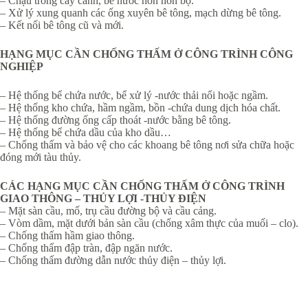
– Chậu trồng cây cảnh, bể nước hòn non bộ.
– Xử lý xung quanh các ống xuyên bê tông, mạch dừng bê tông.
– Kết nối bê tông cũ và mới.
HẠNG MỤC CẦN CHỐNG THẤM Ở CÔNG TRÌNH CÔNG
NGHIỆP
– Hệ thống bể chứa nước, bể xử lý -nước thải nổi hoặc ngầm.
– Hệ thống kho chứa, hầm ngầm, bồn -chứa dung dịch hóa chất.
– Hệ thống đường ống cấp thoát -nước bằng bê tông.
– Hệ thống bể chứa dầu của kho dầu…
– Chống thấm và bảo vệ cho các khoang bê tông nơi sửa chữa hoặc
đóng mới tàu thủy.
CÁC HẠNG MỤC CẦN CHỐNG THẤM Ở CÔNG TRÌNH
GIAO THÔNG – THỦY LỢI -THỦY ĐIỆN
– Mặt sàn cầu, mố, trụ cầu đường bộ và cầu cảng.
– Vòm dầm, mặt dưới bản sàn cầu (chống xâm thực của muối – clo).
– Chống thấm hầm giao thông.
– Chống thấm đập tràn, đập ngăn nước.
– Chống thấm đường dẫn nước thủy điện – thủy lợi.