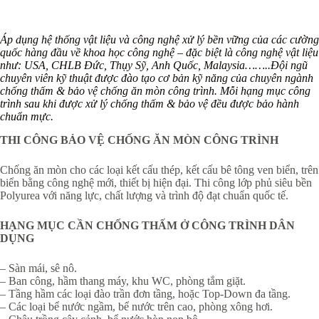
Áp dụng hệ thống vật liệu và công nghệ xử lý bền vững của các cường
quốc hàng đầu về khoa học công nghệ – đặc biệt là công nghệ vật liệu
như: USA, CHLB Đức, Thụy Sỹ, Anh Quốc, Malaysia……..Đội ngũ
chuyên viên kỹ thuật được đào tạo cơ bản kỹ năng của chuyên ngành
chống thấm & bảo vệ chống ăn mòn công trình. Mỗi hạng mục công
trình sau khi được xử lý chống thấm & bảo vệ đều được bảo hành
chuẩn mực.
THI CÔNG BẢO VỆ CHỐNG ĂN MÒN CÔNG TRÌNH
Chống ăn mòn cho các loại kết cấu thép, kết cấu bê tông ven biển, trên
biển bằng công nghệ mới, thiết bị hiện đại. Thi công lớp phủ siêu bền
Polyurea với năng lực, chất lượng và trình độ đạt chuẩn quốc tế.
HẠNG MỤC CẦN CHỐNG THẤM Ở CÔNG TRÌNH DÂN
DỤNG
– Sàn mái, sê nô.
– Ban công, hầm thang máy, khu WC, phòng tắm giặt.
– Tầng hầm các loại đào trần đơn tầng, hoặc Top-Down đa tầng.
– Các loại bể nước ngầm, bể nước trên cao, phòng xông hơi.