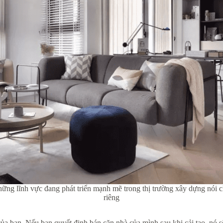
hững lĩnh vực đang phát triển mạnh mẽ trong thị trường xây dựng nói ch
riêng
ản của bạn. Nếu bạn quyết định bán căn nhà của mình sau khi cải tạo, nó 