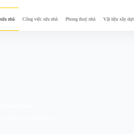
sửa nhà
Công việc sửa nhà
Phong thuỷ nhà
Vật liệu xây dự
vừa thông thoáng
vụ sửa nhà
,
Tư vấn sửa nhà