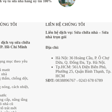
h vụ tu sửa nhà hàng uy tín 100%
HÚNG TÔI
LIÊN HỆ CHÚNG TÔI
Liên hệ dịch vụ:
Sửa chữa nhà
–
Sửa
nhà trọn gói
 dịch vụ sửa chữa
TP. Hồ Chí Minh
Địa
chỉ:
Hà Nội: 36 Hoàng Cầu, P. Ô Chợ
hạng mục theo yêu
Dừa, Q. Đống Đa, Tp. Hà Nội.
Tp.HCM: 561A Điện Biên Phủ,
ả matit
Phường 25, Quận Bình Thạnh, Tp.
g nhà
HCM
 thấm, chống dột,
SĐT:
0838896767
- 0243 678 6789
 nóng, cách nhiệt,
nước
âng cấp, nâng tầng
ỏ nhà cũ
tô trát mới