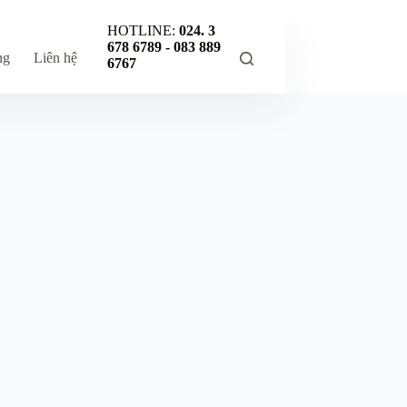
HOTLINE:
024. 3
678 6789 -
083 889
ng
Liên hệ
6767