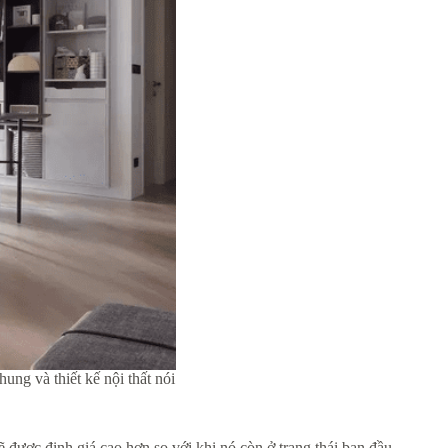
ung và thiết kế nội thất nói
sẽ được định giá cao hơn so với khi nó còn ở trạng thái ban đầu.