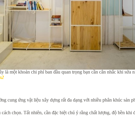
y là một khoản chi phí ban đầu quan trọng bạn cần cân nhắc khi sửa 
m2
ường cung ứng vật liệu xây dựng rất đa dạng với nhiều phân khúc sản p
u cách chọn. Tất nhiên, cần đặc biệt chú ý rằng chất lượng, độ bền kh