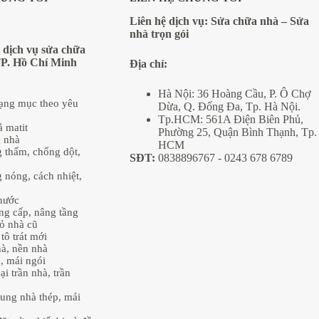
Liên hệ dịch vụ:
Sửa chữa nhà
–
Sửa
nhà trọn gói
 dịch vụ sửa chữa
TP. Hồ Chí Minh
Địa
chỉ:
Hà Nội: 36 Hoàng Cầu, P. Ô Chợ
hạng mục theo yêu
Dừa, Q. Đống Đa, Tp. Hà Nội.
Tp.HCM: 561A Điện Biên Phủ,
ả matit
Phường 25, Quận Bình Thạnh, Tp.
g nhà
HCM
 thấm, chống dột,
SĐT:
0838896767
- 0243 678 6789
 nóng, cách nhiệt,
nước
âng cấp, nâng tầng
ỏ nhà cũ
tô trát mới
hà, nền nhà
, mái ngói
ại trần nhà, trần
ung nhà thép, mái