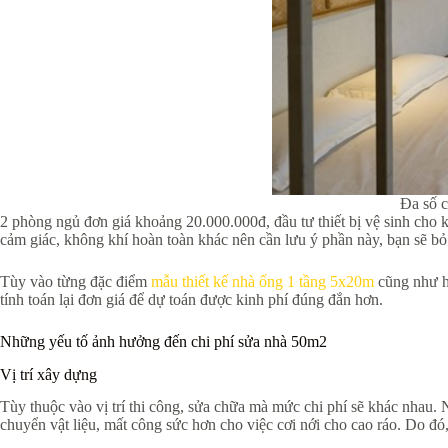
Đa số c
2 phòng ngủ đơn giá khoảng 20.000.000đ, đầu tư thiết bị vệ sinh cho
cảm giác, không khí hoàn toàn khác nên cần lưu ý phần này, bạn sẽ b
Tùy vào từng đặc điểm
mẫu thiết kế nhà ống 1 tầng 5x20m
cũng như ho
tính toán lại đơn giá để dự toán được kinh phí đúng đắn hơn.
Những yếu tố ảnh hưởng đến chi phí sửa nhà 50m2
Vị trí xây dựng
Tùy thuộc vào vị trí thi công, sửa chữa mà mức chi phí sẽ khác nhau. N
chuyển vật liệu, mất công sức hơn cho việc cơi nới cho cao ráo. Do đó,