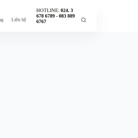
HOTLINE:
024. 3
678 6789 -
083 889
ng
Liên hệ
6767