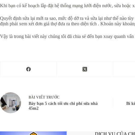
Khi bạn có kế hoạch lắp đặt hệ thống mạng lưới điện nước, sửa hoặc xâ
Quyết định sửa lại mới ra sao, mức độ dỡ ra và sửa lại như thế nào tùy 
định phải xem xét đơn giá thợ đưa ra theo diện tích . Khoản này khoả
Vậy là trong bài viết này chúng tôi đã chia sẻ đến bạn xoay quanh vấn
BÀI VIẾT
TRƯỚC
Bày bạn 5 cách tối ưu chi phí sửa nhà
Bí k
45m2
DỊCH VỤ CỦA C