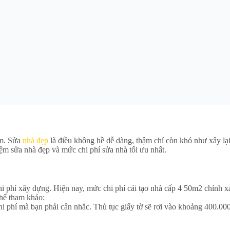
âm. Sửa
nhà đẹp
là điều không hề dễ dàng, thậm chí còn khó như xây lại
iệm sửa nhà đẹp và mức chi phí sửa nhà tối ưu nhất.
hi phí xây dựng. Hiện nay, mức chi phí cải tạo nhà cấp 4 50m2 chính x
thể tham khảo:
 phí mà bạn phải cân nhắc. Thủ tục giấy tờ sẽ rơi vào khoảng 400.000đ