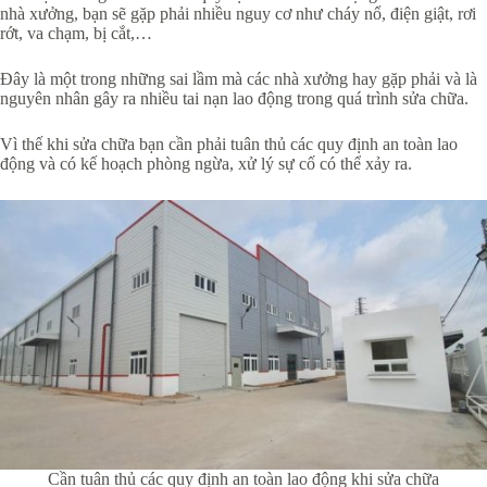
nhà xưởng, bạn sẽ gặp phải nhiều nguy cơ như cháy nổ, điện giật, rơi
rớt, va chạm, bị cắt,…
Đây là một trong những sai lầm mà các nhà xưởng hay gặp phải và là
nguyên nhân gây ra nhiều tai nạn lao động trong quá trình sửa chữa.
Vì thế khi sửa chữa bạn cần phải tuân thủ các quy định an toàn lao
động và có kế hoạch phòng ngừa, xử lý sự cố có thể xảy ra.
Cần tuân thủ các quy định an toàn lao động khi sửa chữa