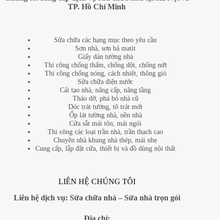
TP. Hồ Chí Minh
Sửa chữa các hạng mục theo yêu cầu
Sơn nhà, sơn bả matit
Giấy dán tường nhà
Thi công chống thấm, chống dột, chống nứt
Thi công chống nóng, cách nhiệt, thông gió
Sửa chữa điện nước
Cải tạo nhà, nâng cấp, nâng tầng
Tháo dỡ, phá bỏ nhà cũ
Dóc trát tường, tô trát mới
Ốp lát tường nhà, nền nhà
Cửa sắt mái tôn, mái ngói
Thi công các loại trần nhà, trần thạch cao
Chuyên nhà khung nhà thép, mái nhẹ
Cung cấp, lắp đặt cửa, thiết bị và đồ dùng nội thất
LIÊN HỆ CHÚNG TÔI
Liên hệ dịch vụ:
Sửa chữa nhà
–
Sửa nhà trọn gói
Địa
chỉ: