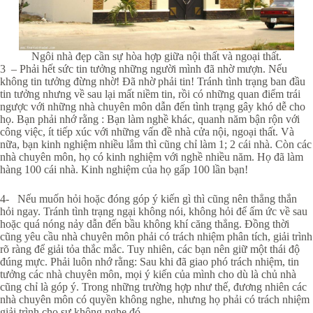
Ngôi nhà đẹp cần sự hòa hợp giữa nội thất và ngoại thất.
3 – Phải hết sức tin tưởng những người mình đã nhờ mượn. Nếu
không tin tưởng đừng nhờ! Đã nhờ phải tin! Tránh tình trạng ban đầu
tin tưởng nhưng về sau lại mất niềm tin, rồi có những quan điểm trái
ngược với những nhà chuyên môn dẫn đến tình trạng gây khó dễ cho
họ. Bạn phải nhớ rằng : Bạn làm nghề khác, quanh năm bận rộn với
công việc, ít tiếp xúc với những vấn đề nhà cửa nội, ngoại thất. Và
nữa, bạn kinh nghiệm nhiều lắm thì cũng chỉ làm 1; 2 cái nhà. Còn các
nhà chuyên môn, họ có kinh nghiệm với nghề nhiều năm. Họ đã làm
hàng 100 cái nhà. Kinh nghiệm của họ gấp 100 lần bạn!
4- Nếu muốn hỏi hoặc đóng góp ý kiến gì thì cũng nên thẳng thắn
hỏi ngay. Tránh tình trạng ngại không nói, không hỏi để ấm ức về sau
hoặc quá nóng nảy dẫn đến bầu không khí căng thẳng. Đồng thời
cũng yêu cầu nhà chuyên môn phải có trách nhiệm phân tích, giải trình
rõ ràng để giải tỏa thắc mắc. Tuy nhiên, các bạn nên giữ một thái độ
đúng mực. Phải luôn nhớ rằng: Sau khi đã giao phó trách nhiệm, tin
tưởng các nhà chuyên môn, mọi ý kiến của mình cho dù là chủ nhà
cũng chỉ là góp ý. Trong những trường hợp như thế, đương nhiên các
nhà chuyên môn có quyền không nghe, nhưng họ phải có trách nhiệm
giải trình cho sự không nghe đó.