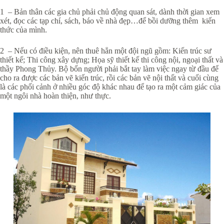
1 – Bản thân các gia chủ phải chủ động quan sát, dành thời gian xem
xét, đọc các tạp chí, sách, báo về nhà đẹp…để bồi dưỡng thêm kiến
thức của mình.
2 – Nếu có điều kiện, nên thuê hẳn một đội ngũ gồm: Kiến trúc sư
thiết kế; Thi công xây dựng; Họa sỹ thiết kế thi công nội, ngoại thất và
thầy Phong Thủy. Bộ bốn người phải bắt tay làm việc ngay từ đầu để
cho ra được các bản vẽ kiến trúc, rồi các bản vẽ nội thất và cuối cùng
là các phối cảnh ở nhiều góc độ khác nhau để tạo ra một cảm giác của
một ngôi nhà hoàn thiện, như thực.