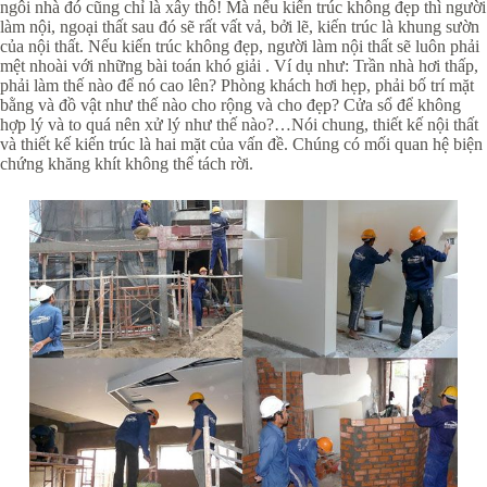
ngôi nhà đó cũng chỉ là xây thô! Mà nếu kiến trúc không đẹp thì người
làm nội, ngoại thất sau đó sẽ rất vất vả, bởi lẽ, kiến trúc là khung sườn
của nội thất. Nếu kiến trúc không đẹp, người làm nội thất sẽ luôn phải
mệt nhoài với những bài toán khó giải . Ví dụ như: Trần nhà hơi thấp,
phải làm thế nào để nó cao lên? Phòng khách hơi hẹp, phải bố trí mặt
bằng và đồ vật như thế nào cho rộng và cho đẹp? Cửa sổ để không
hợp lý và to quá nên xử lý như thế nào?…Nói chung, thiết kế nội thất
và thiết kế kiến trúc là hai mặt của vấn đề. Chúng có mối quan hệ biện
chứng khăng khít không thể tách rời.