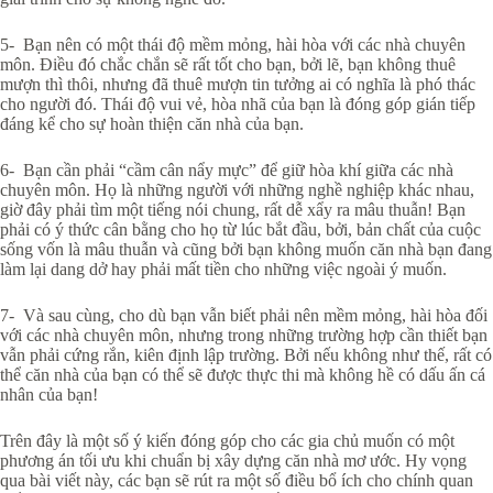
5- Bạn nên có một thái độ mềm mỏng, hài hòa với các nhà chuyên
môn. Điều đó chắc chắn sẽ rất tốt cho bạn, bởi lẽ, bạn không thuê
mượn thì thôi, nhưng đã thuê mượn tin tưởng ai có nghĩa là phó thác
cho người đó. Thái độ vui vẻ, hòa nhã của bạn là đóng góp gián tiếp
đáng kể cho sự hoàn thiện căn nhà của bạn.
6- Bạn cần phải “cầm cân nẩy mực” để giữ hòa khí giữa các nhà
chuyên môn. Họ là những người với những nghề nghiệp khác nhau,
giờ đây phải tìm một tiếng nói chung, rất dễ xẩy ra mâu thuẫn! Bạn
phải có ý thức cân bằng cho họ từ lúc bắt đầu, bởi, bản chất của cuộc
sống vốn là mâu thuẫn và cũng bởi bạn không muốn căn nhà bạn đang
làm lại dang dở hay phải mất tiền cho những việc ngoài ý muốn.
7- Và sau cùng, cho dù bạn vẫn biết phải nên mềm mỏng, hài hòa đối
với các nhà chuyên môn, nhưng trong những trường hợp cần thiết bạn
vẫn phải cứng rắn, kiên định lập trường. Bởi nếu không như thế, rất có
thể căn nhà của bạn có thể sẽ được thực thi mà không hề có dấu ấn cá
nhân của bạn!
Trên đây là một số ý kiến đóng góp cho các gia chủ muốn có một
phương án tối ưu khi chuẩn bị xây dựng căn nhà mơ ước. Hy vọng
qua bài viết này, các bạn sẽ rút ra một số điều bổ ích cho chính quan