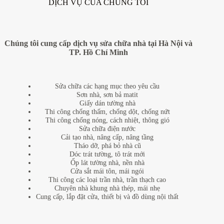
DỊCH VỤ CỦA CHÚNG TÔI
Chúng tôi cung cấp dịch vụ sửa chữa nhà tại Hà Nội và
TP. Hồ Chí Minh
Sửa chữa các hạng mục theo yêu cầu
Sơn nhà, sơn bả matit
Giấy dán tường nhà
Thi công chống thấm, chống dột, chống nứt
Thi công chống nóng, cách nhiệt, thông gió
Sửa chữa điện nước
Cải tạo nhà, nâng cấp, nâng tầng
Tháo dỡ, phá bỏ nhà cũ
Dóc trát tường, tô trát mới
Ốp lát tường nhà, nền nhà
Cửa sắt mái tôn, mái ngói
Thi công các loại trần nhà, trần thạch cao
Chuyên nhà khung nhà thép, mái nhẹ
Cung cấp, lắp đặt cửa, thiết bị và đồ dùng nội thất