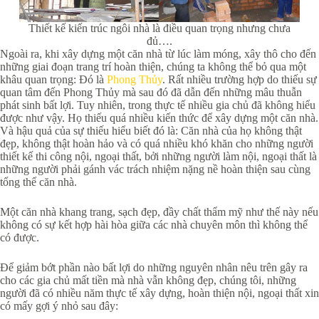
Thiết kế kiến trúc ngôi nhà là điều quan trọng nhưng chưa
đủ….
Ngoài ra, khi xây dựng một căn nhà từ lúc làm móng, xây thô cho đến
những giai đoạn trang trí hoàn thiện, chúng ta không thể bỏ qua một
khâu quan trọng: Đó là
Phong Thủy
. Rất nhiều trường hợp do thiếu sự
quan tâm đến Phong Thủy mà sau đó đã dẫn đến những mâu thuẫn
phát sinh bất lợi. Tuy nhiên, trong thực tế nhiều gia chủ đã không hiểu
được như vậy. Họ thiếu quá nhiều kiến thức để xây dựng một căn nhà.
Và hậu quả của sự thiếu hiểu biết đó là: Căn nhà của họ không thật
đẹp, không thật hoàn hảo và có quá nhiều khó khăn cho những người
thiết kế thi công nội, ngoại thất, bởi những người làm nội, ngoại thất là
những người phải gánh vác trách nhiệm nặng nề hoàn thiện sau cùng
tổng thể căn nhà.
Một căn nhà khang trang, sạch đẹp, đầy chất thẩm mỹ như thế này nếu
không có sự kết hợp hài hòa giữa các nhà chuyên môn thì không thể
có được.
Để giảm bớt phần nào bất lợi do những nguyên nhân nêu trên gây ra
cho các gia chủ mất tiền mà nhà vẫn không đẹp, chúng tôi, những
người đã có nhiều năm thực tế xây dựng, hoàn thiện nội, ngoại thất xin
có mấy gợi ý nhỏ sau đây: