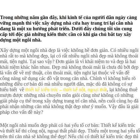
Trong những năm gần đây, khi kinh tế của người dân ngày càng
vững mạnh thì việc xây dựng nhà cửa hay trang trí lại căn nhà
đang là một xu hướng phát triển. Dưới đây chúng tôi xin cung
cấp tới độc giả những kiến thức cần có khi gia chủ bắt tay xây
dựng một ngôi nhà.
Xây dựng một ngôi nhà đẹp là việc không hề đơn giản. Có nhiều ngôi
nhà rất to mà không đẹp, lại có rất nhiều ngôi nhà đẹp mà không thoải
mái, tiện nghi. Tại sao vậy? Đơn giản là vì khái niệm to và đẹp là hai
khái niệm khác hẳn nhau. Đẹp mà không thoải mái là chưa đủ bởi đẹp
là vấn đề về mỹ thuật, còn thoải mái, tiện nghi lại thuộc về vấn đề
công năng sử dụng các đồ vật trong căn nhà. Chính vì không hiểu rõ
những điều cơ bản đó mà nhiều người dân, mặc dù đã không có sự
hiểu biết về
thiết kế kiến trúc – thiết kế nội, ngoại thất
, lại không thuê
mượn được những nhà chuyên môn giỏi cũng như không có những
giải pháp cụ thể trong xây dựng trang trí căn nhà, nên cuối cùng họ đã
phải nhận những căn nhà không thật đẹp như ý muốn. Vậy đâu là giải
pháp cho vấn đề này?
Một ngôi nhà muốn đẹp phải có hai yếu tố cơ bản: Thiết kế kiến trúc
và thiết kế thi công nội, ngoại thất phải đẹp. Thiếu một trong hai yếu tố
trên thì căn nhà sẽ không thể đẹp! Nếu chỉ có thiết kế kiến trúc đẹp thì