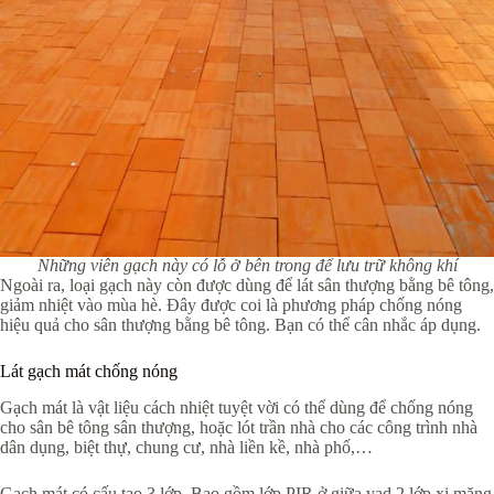
Những viên gạch này có lỗ ở bên trong để lưu trữ không khí
Ngoài ra, loại gạch này còn được dùng để lát sân thượng bằng bê tông,
giảm nhiệt vào mùa hè. Đây được coi là phương pháp chống nóng
hiệu quả cho sân thượng bằng bê tông. Bạn có thể cân nhắc áp dụng.
Lát gạch mát chống nóng
Gạch mát là vật liệu cách nhiệt tuyệt vời có thể dùng để chống nóng
cho sân bê tông sân thượng, hoặc lót trần nhà cho các công trình nhà
dân dụng, biệt thự, chung cư, nhà liền kề, nhà phố,…
Gạch mát có cấu tạo 3 lớp. Bao gồm lớp PIR ở giữa vad 2 lớp xi măng