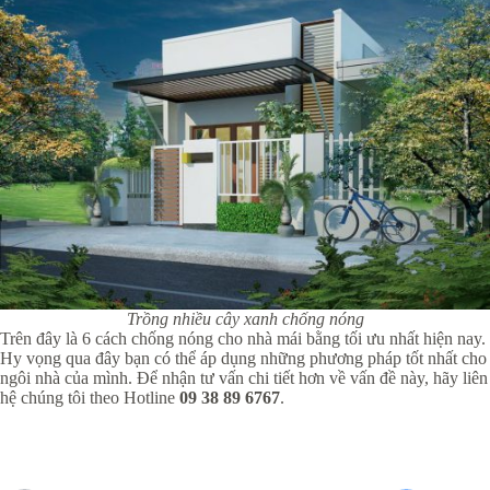
Trồng nhiều cây xanh chống nóng
Trên đây là 6 cách chống nóng cho nhà mái bằng tối ưu nhất hiện nay.
Hy vọng qua đây bạn có thể áp dụng những phương pháp tốt nhất cho
ngôi nhà của mình. Để nhận tư vấn chi tiết hơn về vấn đề này, hãy liên
hệ chúng tôi theo Hotline
09 38 89 6767
.