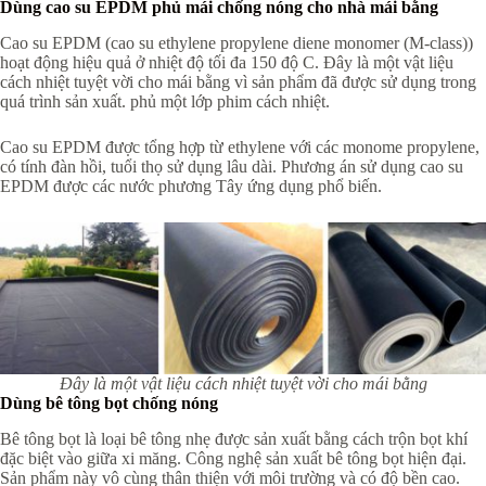
Dùng cao su EPDM phủ mái chống nóng cho nhà mái bằng
Cao su EPDM (cao su ethylene propylene diene monomer (M-class))
hoạt động hiệu quả ở nhiệt độ tối đa 150 độ C. Đây là một vật liệu
cách nhiệt tuyệt vời cho mái bằng vì sản phẩm đã được sử dụng trong
quá trình sản xuất. phủ một lớp phim cách nhiệt.
Cao su EPDM được tổng hợp từ ethylene với các monome propylene,
có tính đàn hồi, tuổi thọ sử dụng lâu dài. Phương án sử dụng cao su
EPDM được các nước phương Tây ứng dụng phổ biến.
Đây là một vật liệu cách nhiệt tuyệt vời cho mái bằng
Dùng bê tông bọt chống nóng
Bê tông bọt là loại bê tông nhẹ được sản xuất bằng cách trộn bọt khí
đặc biệt vào giữa xi măng. Công nghệ sản xuất bê tông bọt hiện đại.
Sản phẩm này vô cùng thân thiện với môi trường và có độ bền cao.