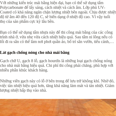
Với những kiến trúc mái bằng hiện đại, bạn có thể sử dụng tấm
Polycarbonate để lấy sáng, cách nhiệt và cách âm. Lớp phủ UV-
Coated có khả năng ngăn chặn lượng nhiệt bên ngoài. Chịu được nhiệt
độ từ âm 40 đến 120 độ C, sẽ biến dạng ở nhiệt độ cao. Vì vậy tuổi
thọ của sản phẩm cực kỳ lâu bền.
Bạn có thể sử dụng tấm nhựa này để thi công mái bằng của các công
trình nhà ở, vừa nhẹ vừa cách nhiệt hiệu quả. Sau tấm ni lông nếu có
lối đi ra sân có thể làm nơi phơi quần áo, bố trí sân vườn, tiểu cảnh,…
Lát gạch chống nóng cho nhà mái bằng
Gạch chữ U, gạch 8 lỗ, gạch hourdis là những loại gạch chống nóng
cho nhà mái bằng hiệu quả. Chi phí thi công phải chăng, phù hợp với
nhiều phân khúc khách hàng.
Những viên gạch này có lỗ ở bên trong để lưu trữ không khí. Nhờ đó,
việc tản nhiệt hiệu quả hơn, tăng khả năng làm mát và tản nhiệt. Giảm
lượng nhiệt hấp thụ vào nhà.