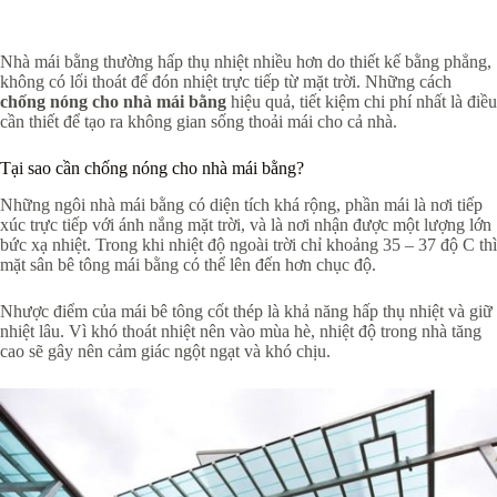
Nhà mái bằng thường hấp thụ nhiệt nhiều hơn do thiết kế bằng phẳng,
không có lối thoát để đón nhiệt trực tiếp từ mặt trời. Những cách
chống nóng cho nhà mái bằng
hiệu quả, tiết kiệm chi phí nhất là điều
cần thiết để tạo ra không gian sống thoải mái cho cả nhà.
Tại sao cần chống nóng cho nhà mái bằng?
Những ngôi nhà mái bằng có diện tích khá rộng, phần mái là nơi tiếp
xúc trực tiếp với ánh nắng mặt trời, và là nơi nhận được một lượng lớn
bức xạ nhiệt. Trong khi nhiệt độ ngoài trời chỉ khoảng 35 – 37 độ C thì
mặt sân bê tông mái bằng có thể lên đến hơn chục độ.
Nhược điểm của mái bê tông cốt thép là khả năng hấp thụ nhiệt và giữ
nhiệt lâu. Vì khó thoát nhiệt nên vào mùa hè, nhiệt độ trong nhà tăng
cao sẽ gây nên cảm giác ngột ngạt và khó chịu.