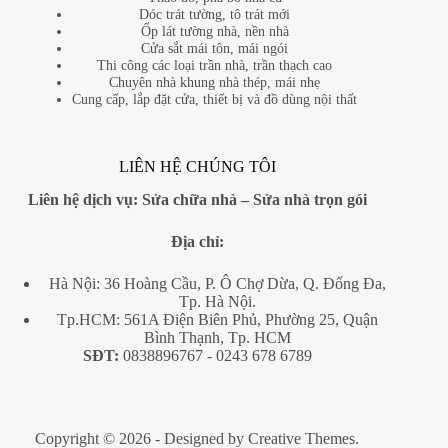
Dóc trát tường, tô trát mới
Ốp lát tường nhà, nền nhà
Cửa sắt mái tôn, mái ngói
Thi công các loại trần nhà, trần thạch cao
Chuyên nhà khung nhà thép, mái nhẹ
Cung cấp, lắp đặt cửa, thiết bị và đồ dùng nội thất
LIÊN HỆ CHÚNG TÔI
Liên hệ dịch vụ:
Sửa chữa nhà
–
Sửa nhà trọn gói
Địa
chỉ:
Hà Nội: 36 Hoàng Cầu, P. Ô Chợ Dừa, Q. Đống Đa,
Tp. Hà Nội.
Tp.HCM: 561A Điện Biên Phủ, Phường 25, Quận
Bình Thạnh, Tp. HCM
SĐT:
0838896767
- 0243 678 6789
Copyright © 2026 - Designed by
Creative Themes
.