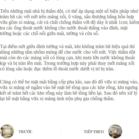
Trên những mái nhà bị thấm dột, có thể áp dụng một số biện pháp như
trám bít các vết nứt trên máng xối, ô văng, sân thượng bằng hỗn hợp
vữa gồm xi măng, cát và chất chống thấm với độ dày ít nhất 1cm; kiểm
tra các ống thoát nước không cho nước thoát thẳng vào đỉnh, mặt
tường hoặc các chỗ nối giữa mái, tường và cửa sổ.
Tại điểm nứt giữa đỉnh tường và mái, khi không trám bít hiệu quả thì
dùng những tấm nhôm mỏng để che nước cho vết nứt. Việc thấm dột
mái còn do các máng xối có lòng cạn, khi mưa lớn nước không thoát
kịp và bị tràn lên mái. Trong trường hợp này phải thay mới máng xối
có lòng sâu hoặc đục thêm lỗ thoát nước dưới vị trí bị tràn.
Cũng có thể be mặt mái bằng cốp pha kín, sau đó đổ vữa xi măng vào,
vữa xi măng sẽ ngấm vào bề mặt bê tông qua các khe rỗng, khi ngưng
kết sẽ trám hết các khe rỗng này làm bê tông liền lại. Sau đó nên xử lý
lại bề mặt bằng vữa xi măng tinh trộn phụ gia chống thấm.
TRƯỚC
TIẾP THEO