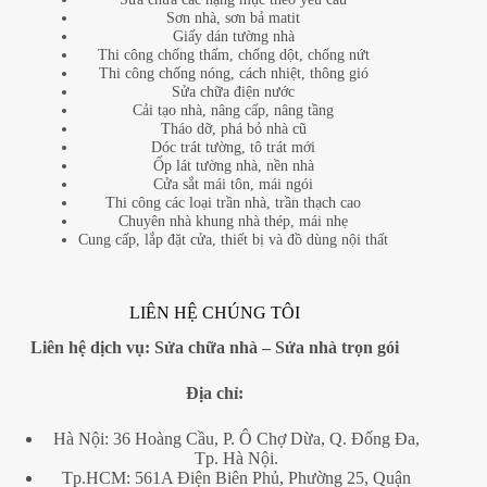
Sơn nhà, sơn bả matit
Giấy dán tường nhà
Thi công chống thấm, chống dột, chống nứt
Thi công chống nóng, cách nhiệt, thông gió
Sửa chữa điện nước
Cải tạo nhà, nâng cấp, nâng tầng
Tháo dỡ, phá bỏ nhà cũ
Dóc trát tường, tô trát mới
Ốp lát tường nhà, nền nhà
Cửa sắt mái tôn, mái ngói
Thi công các loại trần nhà, trần thạch cao
Chuyên nhà khung nhà thép, mái nhẹ
Cung cấp, lắp đặt cửa, thiết bị và đồ dùng nội thất
LIÊN HỆ CHÚNG TÔI
Liên hệ dịch vụ:
Sửa chữa nhà
–
Sửa nhà trọn gói
Địa
chỉ:
Hà Nội: 36 Hoàng Cầu, P. Ô Chợ Dừa, Q. Đống Đa,
Tp. Hà Nội.
Tp.HCM: 561A Điện Biên Phủ, Phường 25, Quận