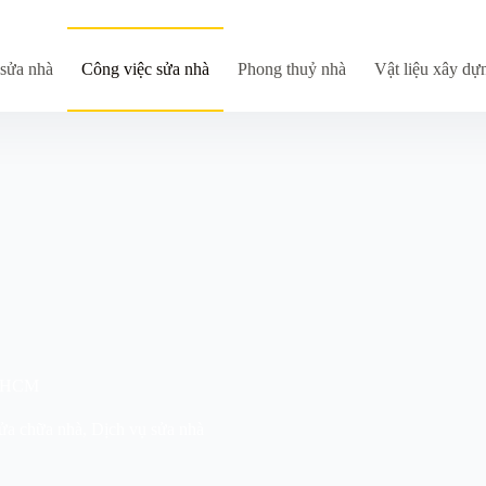
sửa nhà
Công việc sửa nhà
Phong thuỷ nhà
Vật liệu xây dự
TPHCM
ửa chữa nhà
,
Dịch vụ sửa nhà