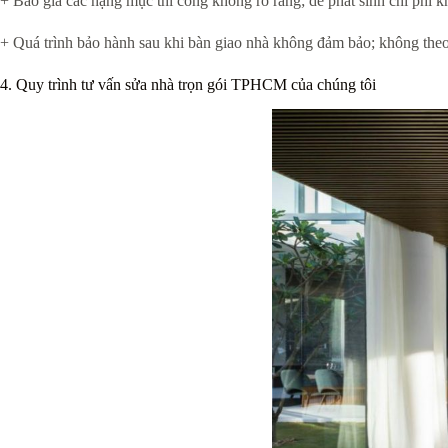
+ Báo giá các hạng mục thi công không rõ ràng; dễ phát sinh chi phí kh
+ Quá trình bảo hành sau khi bàn giao nhà không đảm bảo; không theo
4. Quy trình tư vấn sửa nhà trọn gói TPHCM của chúng tôi