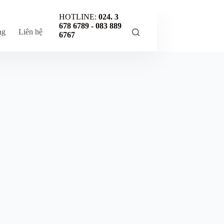
HOTLINE:
024. 3
678 6789 -
083 889
ng
Liên hệ
6767