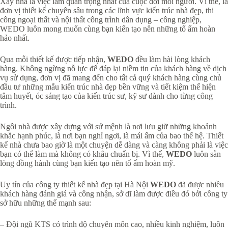
Xây nhà là việc làm quan trọng nhất của cuộc đời mỗi người. Vì thế, là
đơn vị thiết kế chuyên sâu trong các lĩnh vực kiến trúc nhà đẹp, thi
công ngoại thất và nội thất công trình dân dụng – công nghiệp,
WEDO luôn mong muốn cùng bạn kiến tạo nên những tổ ấm hoàn
hảo nhất.
Qua mỗi thiết kế được tiếp nhận,
WEDO
đều làm hài lòng khách
hàng. Không ngừng nỗ lực để đáp lại niềm tin của khách hàng về dịch
vụ sử dụng, đơn vị đã mang đến cho tất cả quý khách hàng cùng chủ
đầu tư những mẫu kiến trúc nhà đẹp bền vững và tiết kiệm thể hiện
tâm huyết, óc sáng tạo của kiến trúc sư, kỹ sư dành cho từng công
trình.
Ngôi nhà được xây dựng với sứ mệnh là nơi lưu giữ những khoảnh
khắc hạnh phúc, là nơi bạn nghỉ ngơi, là mái ấm của bao thế hệ. Thiết
kế nhà chưa bao giờ là một chuyện dễ dàng và càng không phải là việc
bạn có thể làm mà không có khâu chuẩn bị. Vì thế,
WEDO
luôn sẵn
lòng đồng hành cùng bạn kiến tạo nên tổ ấm hoàn mỹ.
Uy tín của công ty thiết kế nhà đẹp tại Hà Nội
WEDO
đã được nhiều
khách hàng đánh giá và công nhận, sở dĩ làm được điều đó bởi công ty
sở hữu những thế mạnh sau:
– Đội ngũ KTS có trình độ chuyên môn cao, nhiều kinh nghiệm, luôn