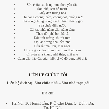
Sửa chữa các hạng mục theo yêu cầu
Sơn nhà, sơn bả matit
Giấy dán tường nhà
Thi công chống thấm, chống dột, chống nứt
Thi công chống nóng, cách nhiệt, thông gió
Sửa chữa điện nước
Cải tạo nhà, nâng cấp, nâng tầng
Tháo dỡ, phá bỏ nhà cũ
Dóc trát tường, tô trát mới
Ốp lát tường nhà, nền nhà
Cửa sắt mái tôn, mái ngói
Thi công các loại trần nhà, trần thạch cao
Chuyên nhà khung nhà thép, mái nhẹ
Cung cấp, lắp đặt cửa, thiết bị và đồ dùng nội thất
LIÊN HỆ CHÚNG TÔI
Liên hệ dịch vụ:
Sửa chữa nhà
–
Sửa nhà trọn gói
Địa
chỉ:
Hà Nội: 36 Hoàng Cầu, P. Ô Chợ Dừa, Q. Đống Đa,
Tp. Hà Nội.