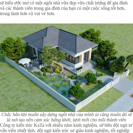
sẽ biến ước mơ có một ngôi nhà vừa đẹp vừa chất lượng để gia đình
và các thành viên trong gia đình của bạn có một cuộc sống tốt hơn,
trong lành hơn và vui vẻ hơn.
Chắc hẳn khi muốn xây dựng ngôi nhà của mình ai cũng muốn đó sẽ
là nơi tạo nên cảm xúc hứng khởi, tươi mới cho mỗi thành viên
Công ty kiến trúc KaTa với nhiều năm kinh nghiệm, sở hữu đội ngũ tư
vấn viên nhiệt tình, đội ngũ kiến trúc sư giàu kinh nghiệm, tốt nghiệp