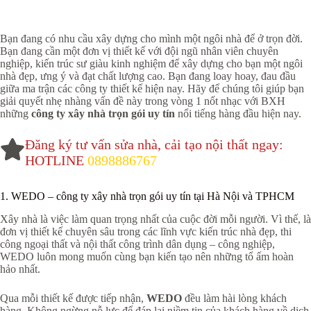
Bạn đang có nhu cầu xây dựng cho mình một ngôi nhà để ở trọn đời.
Bạn đang cần một đơn vị thiết kế với đội ngũ nhân viên chuyên
nghiệp, kiến trúc sư giàu kinh nghiệm để xây dựng cho bạn một ngôi
nhà đẹp, ưng ý và đạt chất lượng cao. Bạn đang loay hoay, đau đầu
giữa ma trận các công ty thiết kế hiện nay. Hãy để chúng tôi giúp bạn
giải quyết nhẹ nhàng vấn đề này trong vòng 1 nốt nhạc với BXH
những
công ty xây nhà trọn gói uy tín
nổi tiếng hàng đầu hiện nay.
Đăng ký tư vấn sửa nhà, cải tạo nội thất ngay:
HOTLINE
0898886767
1. WEDO – công ty xây nhà trọn gói uy tín tại Hà Nội và TPHCM
Xây nhà là việc làm quan trọng nhất của cuộc đời mỗi người. Vì thế, là
đơn vị thiết kế chuyên sâu trong các lĩnh vực kiến trúc nhà đẹp, thi
công ngoại thất và nội thất công trình dân dụng – công nghiệp,
WEDO luôn mong muốn cùng bạn kiến tạo nên những tổ ấm hoàn
hảo nhất.
Qua mỗi thiết kế được tiếp nhận,
WEDO
đều làm hài lòng khách
hàng. Không ngừng nỗ lực để đáp lại niềm tin của khách hàng về dịch