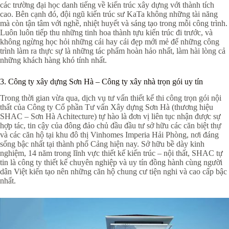
các trường đại học danh tiếng về kiến trúc xây dựng với thành tích
cao. Bên cạnh đó, đội ngũ kiến trúc sư KaTa không những tài năng
mà còn tận tâm với nghề, nhiệt huyết và sáng tạo trong mỗi công trình.
Luôn luôn tiếp thu những tinh hoa thành tựu kiến trúc đi trước, và
không ngừng học hỏi những cái hay cái đẹp mới mẻ để những công
trình làm ra thực sự là những tác phẩm hoàn hảo nhất, làm hài lòng cả
những khách hàng khó tính nhất.
3. Công ty xây dựng Sơn Hà – Công ty xây nhà trọn gói uy tín
Trong thời gian vừa qua, dịch vụ tư vấn thiết kế thi công trọn gói nội
thất của Công ty Cổ phần Tư vấn Xây dựng Sơn Hà (thương hiệu
SHAC – Sơn Hà Achitecture) tự hào là đơn vị liên tục nhận được sự
hợp tác, tin cậy của đông đảo chủ đầu đầu tư sở hữu các căn biệt thự
và các căn hộ tại khu đô thị Vinhomes Imperia Hải Phòng, nơi đáng
sống bậc nhất tại thành phố Cảng hiện nay. Sở hữu bề dày kinh
nghiệm, 14 năm trong lĩnh vực thiết kế kiến trúc – nội thất, SHAC tự
tin là công ty thiết kế chuyên nghiệp và uy tín đồng hành cùng người
dân Việt kiến tạo nên những căn hộ chung cư tiện nghi và cao cấp bậc
nhất.