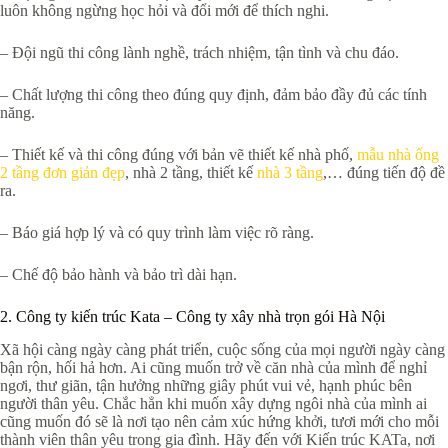
luôn không ngừng học hỏi và đổi mới để thích nghi.
– Đội ngũ thi công lành nghề, trách nhiệm, tận tình và chu đáo.
– Chất lượng thi công theo đúng quy định, đảm bảo đầy đủ các tính
năng.
– Thiết kế và thi công đúng với bản vẽ thiết kế nhà phố,
mẫu nhà ống
2 tầng đơn giản đẹp
, nhà 2 tầng, thiết kế
nhà 3 tầng
,… đúng tiến độ đề
ra.
– Báo giá hợp lý và có quy trình làm việc rõ ràng.
– Chế độ bảo hành và bảo trì dài hạn.
2. Công ty kiến trúc Kata – Công ty xây nhà trọn gói Hà Nội
Xã hội càng ngày càng phát triển, cuộc sống của mọi người ngày càng
bận rộn, hối hả hơn. Ai cũng muốn trở về căn nhà của mình để nghỉ
ngơi, thư giãn, tận hưởng những giây phút vui vẻ, hạnh phúc bên
người thân yêu. Chắc hẳn khi muốn xây dựng ngôi nhà của mình ai
cũng muốn đó sẽ là nơi tạo nên cảm xúc hứng khởi, tươi mới cho mỗi
thành viên thân yêu trong gia đình. Hãy đến với Kiến trúc KATa, nơi