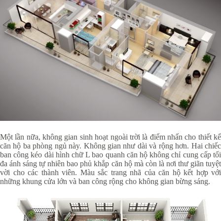
Một lần nữa, không gian sinh hoạt ngoài trời là điểm nhấn cho thiết kế
căn hộ ba phòng ngủ này. Không gian như dài và rộng hơn. Hai chiếc
ban công kéo dài hình chữ L bao quanh căn hộ không chỉ cung cấp tối
đa ánh sáng tự nhiên bao phủ khắp căn hộ mà còn là nơi thư giãn tuyệt
vời cho các thành viên. Màu sắc trang nhã của căn hộ kết hợp với
những khung cửa lớn và ban công rộng cho không gian bừng sáng.