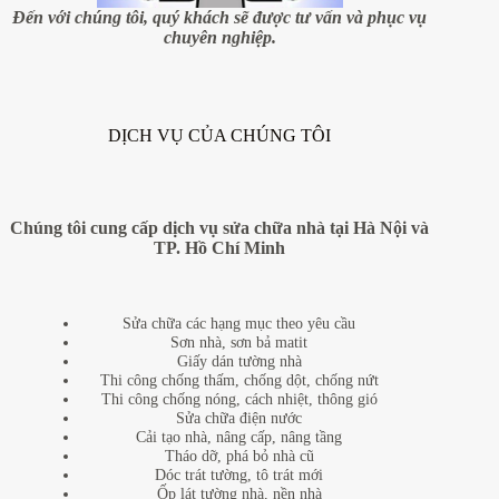
hơn
Đến với chúng tôi, quý khách sẽ được tư vấn và phục vụ
20
chuyên nghiệp.
m2
(P.1)
DỊCH VỤ CỦA CHÚNG TÔI
Chúng tôi cung cấp dịch vụ sửa chữa nhà tại Hà Nội và
TP. Hồ Chí Minh
Sửa chữa các hạng mục theo yêu cầu
Sơn nhà, sơn bả matit
Giấy dán tường nhà
Thi công chống thấm, chống dột, chống nứt
Thi công chống nóng, cách nhiệt, thông gió
Sửa chữa điện nước
Cải tạo nhà, nâng cấp, nâng tầng
Tháo dỡ, phá bỏ nhà cũ
Dóc trát tường, tô trát mới
Ốp lát tường nhà, nền nhà