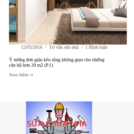
12/05/2016
Tư vấn sửa nhà
1 Bình luận
Ý tưởng đơn giản kéo rộng không gian cho những
căn hộ hơn 20 m2 (P.1)
Xem thêm
Ý
tưởng
đơn
giản
kéo
rộng
không
gian
cho
những
căn
hộ