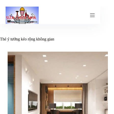
Chuyển
đến
phần
nội
dung
Thẻ
ý tưởng kéo rộng không gian