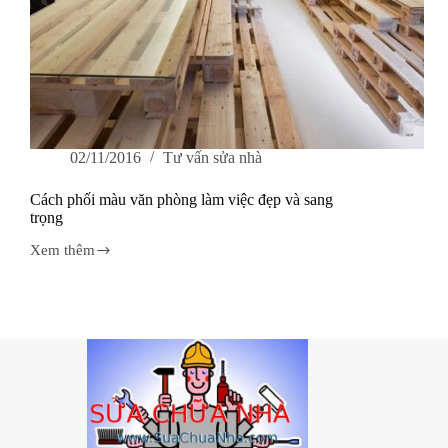
02/11/2016
Tư vấn sửa nhà
Cách phối màu văn phòng làm việc đẹp và sang
trọng
Xem thêm
Cách
phối
màu
văn
phòng
làm
việc
đẹp
và
sang
trọng