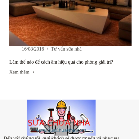
16/08/2016
Tư vấn sửa nhà
Làm thế nào để cách âm hiệu quả cho phòng giải trí?
Xem thêm
Làm
thế
nào
để
cách
âm
hiệu
quả
cho
phòng
giải
trí?
Đến với chúng tôi, quý khách sẽ được tư vấn và phục vụ