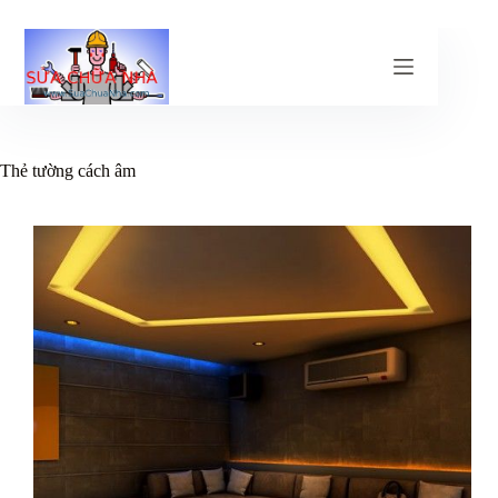
Chuyển
đến
phần
nội
dung
Thẻ
tường cách âm