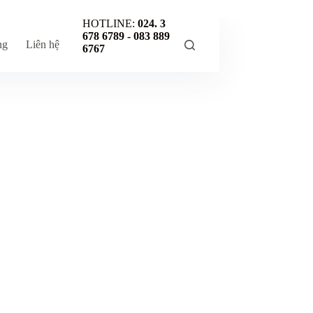
HOTLINE:
024. 3
678 6789 -
083 889
ng
Liên hệ
6767