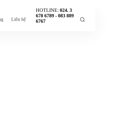
HOTLINE:
024. 3
678 6789 -
083 889
ng
Liên hệ
6767