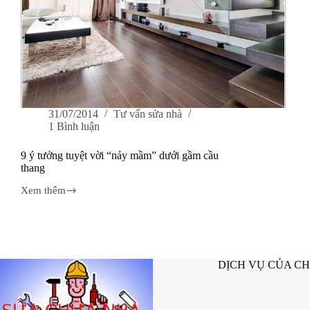
31/07/2014
Tư vấn sửa nhà
1 Bình luận
9 ý tưởng tuyệt vời “nảy mầm” dưới gầm cầu
thang
Xem thêm
9
ý
tưởng
tuyệt
vời
“nảy
DỊCH VỤ CỦA C
mầm”
dưới
gầm
cầu