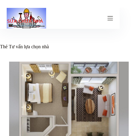
Chuyển
đến
phần
nội
dung
Thẻ
Tư vấn lựa chọn nhà