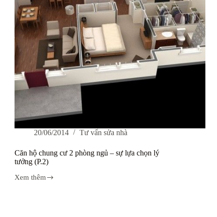
hiện
đại
(P.2)
20/06/2014
Tư vấn sửa nhà
Căn hộ chung cư 2 phòng ngủ – sự lựa chọn lý
tưởng (P.2)
Xem thêm
Căn
hộ
chung
cư
2