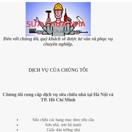
phòng
ngủ
–
sự
lựa
chọn
lý
tưởng
Đến với chúng tôi, quý khách sẽ được tư vấn và phục vụ
(P.2)
chuyên nghiệp.
DỊCH VỤ CỦA CHÚNG TÔI
Chúng tôi cung cấp dịch vụ sửa chữa nhà tại Hà Nội và
TP. Hồ Chí Minh
Sửa chữa các hạng mục theo yêu cầu
Sơn nhà, sơn bả matit
Giấy dán tường nhà