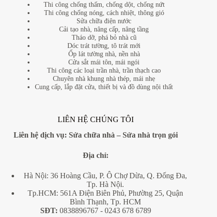
Thi công chống thấm, chống dột, chống nứt
Thi công chống nóng, cách nhiệt, thông gió
Sửa chữa điện nước
Cải tạo nhà, nâng cấp, nâng tầng
Tháo dỡ, phá bỏ nhà cũ
Dóc trát tường, tô trát mới
Ốp lát tường nhà, nền nhà
Cửa sắt mái tôn, mái ngói
Thi công các loại trần nhà, trần thạch cao
Chuyên nhà khung nhà thép, mái nhẹ
Cung cấp, lắp đặt cửa, thiết bị và đồ dùng nội thất
LIÊN HỆ CHÚNG TÔI
Liên hệ dịch vụ:
Sửa chữa nhà
–
Sửa nhà trọn gói
Địa
chỉ:
Hà Nội: 36 Hoàng Cầu, P. Ô Chợ Dừa, Q. Đống Đa,
Tp. Hà Nội.
Tp.HCM: 561A Điện Biên Phủ, Phường 25, Quận
Bình Thạnh, Tp. HCM
SĐT:
0838896767
- 0243 678 6789