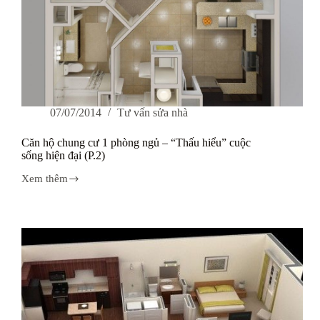
07/07/2014
Tư vấn sửa nhà
Căn hộ chung cư 1 phòng ngủ – “Thấu hiểu” cuộc
sống hiện đại (P.2)
Xem thêm
Căn
hộ
chung
cư
1
phòng
ngủ
–
“Thấu
hiểu”
cuộc
sống