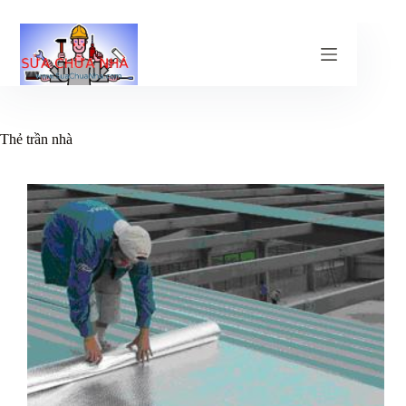
Chuyển
đến
phần
nội
dung
Thẻ
trần nhà