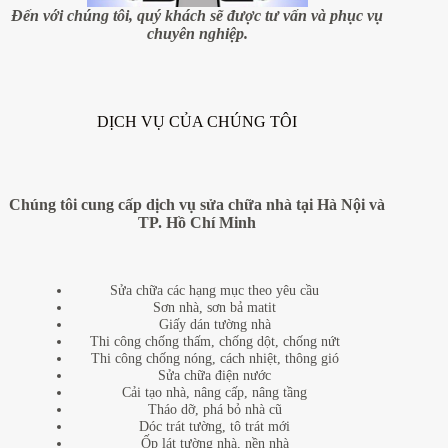
đơn
Đến với chúng tôi, quý khách sẽ được tư vấn và phục vụ
giản
chuyên nghiệp.
và
hiện
đại”
DỊCH VỤ CỦA CHÚNG TÔI
Chúng tôi cung cấp dịch vụ sửa chữa nhà tại Hà Nội và
TP. Hồ Chí Minh
Sửa chữa các hạng mục theo yêu cầu
Sơn nhà, sơn bả matit
Giấy dán tường nhà
Thi công chống thấm, chống dột, chống nứt
Thi công chống nóng, cách nhiệt, thông gió
Sửa chữa điện nước
Cải tạo nhà, nâng cấp, nâng tầng
Tháo dỡ, phá bỏ nhà cũ
Dóc trát tường, tô trát mới
Ốp lát tường nhà, nền nhà