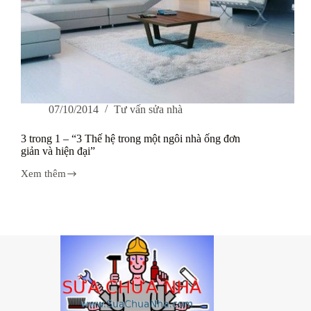
07/10/2014
Tư vấn sửa nhà
3 trong 1 – “3 Thế hệ trong một ngôi nhà ống đơn
giản và hiện đại”
Xem thêm
3
trong
1
–
“3
Thế
hệ
trong
một
ngôi
nhà
ống