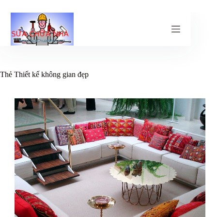
Chuyển
đến
phần
nội
dung
Thẻ
Thiết kế không gian đẹp