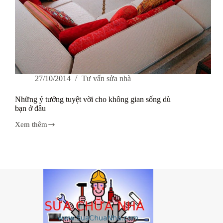
27/10/2014
Tư vấn sửa nhà
Những ý tưởng tuyệt vời cho không gian sống dù
bạn ở đâu
Xem thêm
Những
ý
tưởng
tuyệt
vời
cho
không
gian
sống
dù
bạn
ở