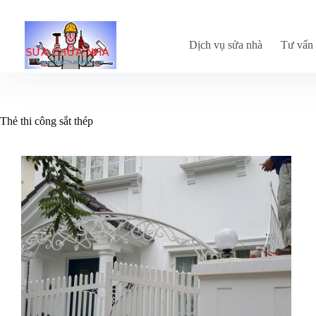
Chuyển
đến
phần
nội
Dịch vụ sửa nhà
Tư vấn 
dung
Thẻ
thi công sắt thép