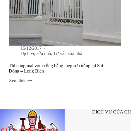
15/12/2017
Dịch vụ sửa nhà
,
Tư vấn sửa nhà
Thi công mái vòm cổng bằng thép sơn trắng tại Sài
Đồng – Long Biên
Xem thêm
Thi
công
mái
vòm
cổng
bằng
DỊCH VỤ CỦA C
thép
sơn
trắng
tại