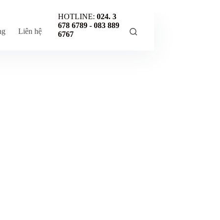
HOTLINE:
024. 3
678 6789 -
083 889
ng
Liên hệ
6767