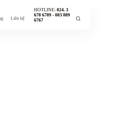
HOTLINE:
024. 3
678 6789 -
083 889
ng
Liên hệ
6767