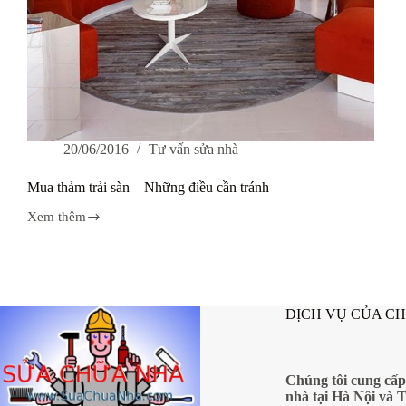
20/06/2016
Tư vấn sửa nhà
Mua thảm trải sàn – Những điều cần tránh
Xem thêm
Mua
thảm
trải
sàn
–
Những
DỊCH VỤ CỦA C
điều
cần
tránh
Chúng tôi cung cấp
nhà tại Hà Nội và 