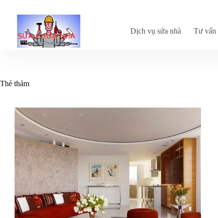
Chuyển
đến
phần
nội
Dịch vụ sửa nhà
Tư vấn 
dung
Thẻ
thảm