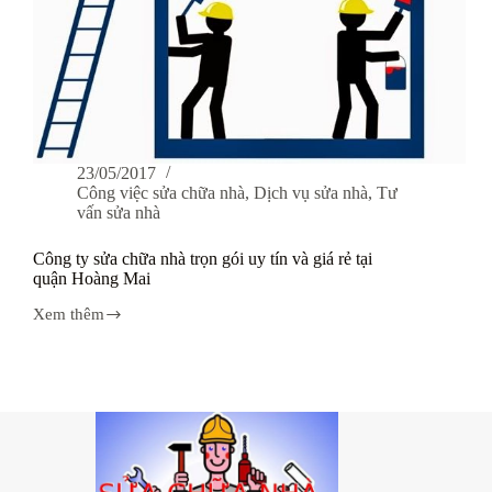
23/05/2017
Công việc sửa chữa nhà
,
Dịch vụ sửa nhà
,
Tư
vấn sửa nhà
Công ty sửa chữa nhà trọn gói uy tín và giá rẻ tại
quận Hoàng Mai
Xem thêm
Công
ty
sửa
chữa
nhà
trọn
gói
uy
tín
và