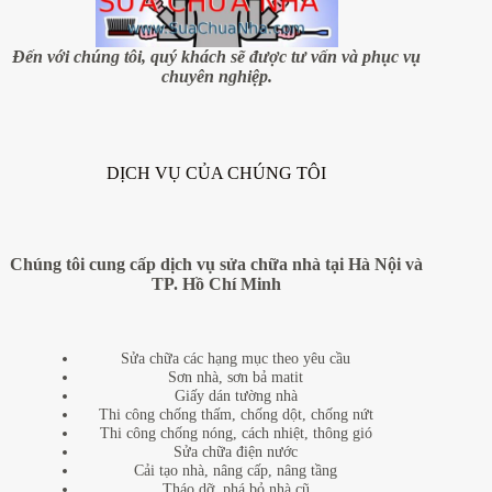
giá
rẻ
tại
Đến với chúng tôi, quý khách sẽ được tư vấn và phục vụ
quận
chuyên nghiệp.
Hoàng
Mai
DỊCH VỤ CỦA CHÚNG TÔI
Chúng tôi cung cấp dịch vụ sửa chữa nhà tại Hà Nội và
TP. Hồ Chí Minh
Sửa chữa các hạng mục theo yêu cầu
Sơn nhà, sơn bả matit
Giấy dán tường nhà
Thi công chống thấm, chống dột, chống nứt
Thi công chống nóng, cách nhiệt, thông gió
Sửa chữa điện nước
Cải tạo nhà, nâng cấp, nâng tầng
Tháo dỡ, phá bỏ nhà cũ