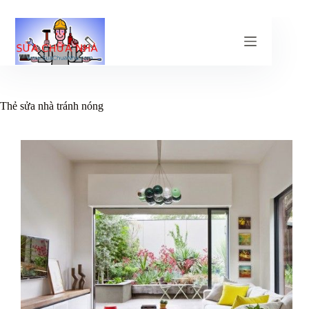
Chuyển
đến
phần
nội
dung
Thẻ
sửa nhà tránh nóng