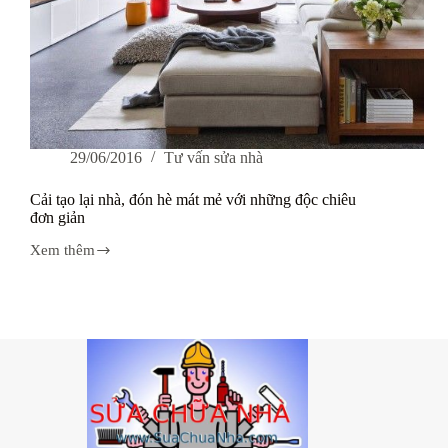
29/06/2016
Tư vấn sửa nhà
Cải tạo lại nhà, đón hè mát mẻ với những độc chiêu
đơn giản
Xem thêm
Cải
tạo
lại
nhà,
đón
hè
mát
mẻ
với
những
độc
chiêu