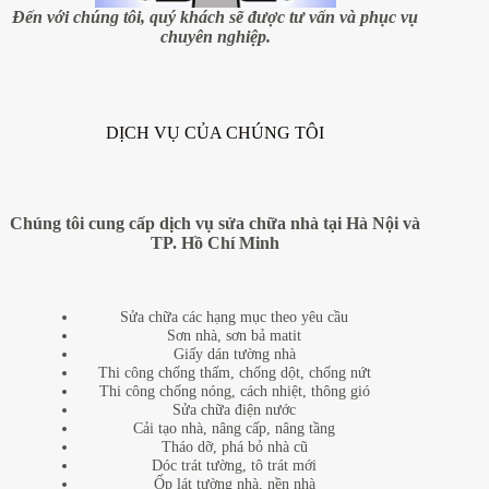
đơn
Đến với chúng tôi, quý khách sẽ được tư vấn và phục vụ
giản
chuyên nghiệp.
DỊCH VỤ CỦA CHÚNG TÔI
Chúng tôi cung cấp dịch vụ sửa chữa nhà tại Hà Nội và
TP. Hồ Chí Minh
Sửa chữa các hạng mục theo yêu cầu
Sơn nhà, sơn bả matit
Giấy dán tường nhà
Thi công chống thấm, chống dột, chống nứt
Thi công chống nóng, cách nhiệt, thông gió
Sửa chữa điện nước
Cải tạo nhà, nâng cấp, nâng tầng
Tháo dỡ, phá bỏ nhà cũ
Dóc trát tường, tô trát mới
Ốp lát tường nhà, nền nhà