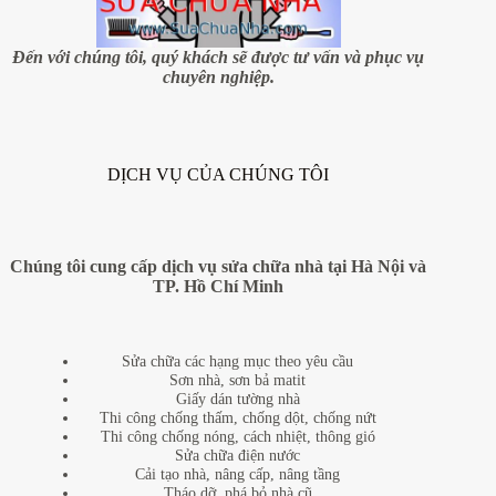
công
sửa
chữa
Đến với chúng tôi, quý khách sẽ được tư vấn và phục vụ
nhà
chuyên nghiệp.
trọn
gói
tại
quận
Tây
DỊCH VỤ CỦA CHÚNG TÔI
Hồ,
Hà
Nội
Chúng tôi cung cấp dịch vụ sửa chữa nhà tại Hà Nội và
TP. Hồ Chí Minh
Sửa chữa các hạng mục theo yêu cầu
Sơn nhà, sơn bả matit
Giấy dán tường nhà
Thi công chống thấm, chống dột, chống nứt
Thi công chống nóng, cách nhiệt, thông gió
Sửa chữa điện nước
Cải tạo nhà, nâng cấp, nâng tầng
Tháo dỡ, phá bỏ nhà cũ