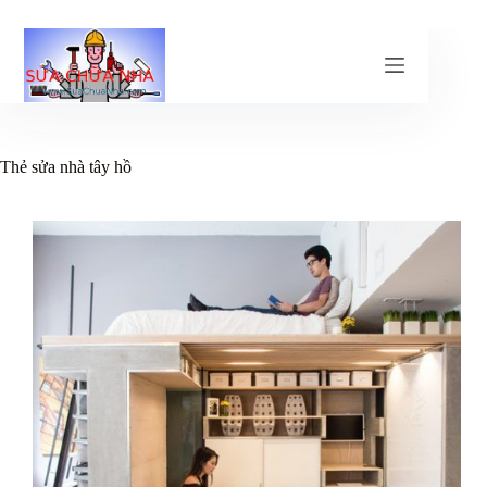
Chuyển
đến
phần
nội
dung
Thẻ
sửa nhà tây hồ