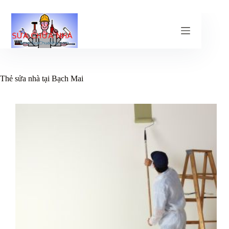
Chuyển
đến
phần
nội
dung
Thẻ
sửa nhà tại Bạch Mai