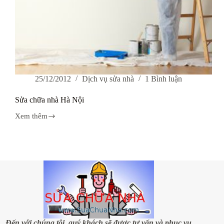
25/12/2012
Dịch vụ sửa nhà
1 Bình luận
Sửa chữa nhà Hà Nội
Xem thêm
Sửa
chữa
nhà
Hà
Nội
Đến với chúng tôi, quý khách sẽ được tư vấn và phục vụ