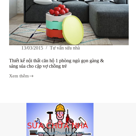
13/03/2015
Tư vấn sửa nhà
Thiết kế nội thất căn hộ 1 phòng ngủ gọn gàng &
sáng sủa cho cặp vợ chồng trẻ
Xem thêm
Thiết
kế
nội
thất
căn
hộ
1
phòng
ngủ
gọn
gàng
&