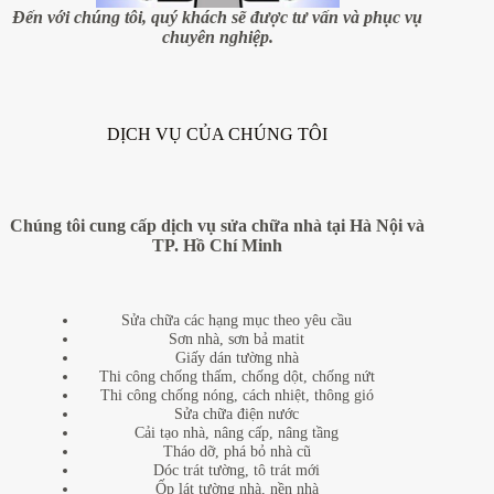
sáng
Đến với chúng tôi, quý khách sẽ được tư vấn và phục vụ
sủa
chuyên nghiệp.
cho
cặp
vợ
chồng
trẻ
DỊCH VỤ CỦA CHÚNG TÔI
Chúng tôi cung cấp dịch vụ sửa chữa nhà tại Hà Nội và
TP. Hồ Chí Minh
Sửa chữa các hạng mục theo yêu cầu
Sơn nhà, sơn bả matit
Giấy dán tường nhà
Thi công chống thấm, chống dột, chống nứt
Thi công chống nóng, cách nhiệt, thông gió
Sửa chữa điện nước
Cải tạo nhà, nâng cấp, nâng tầng
Tháo dỡ, phá bỏ nhà cũ
Dóc trát tường, tô trát mới
Ốp lát tường nhà, nền nhà