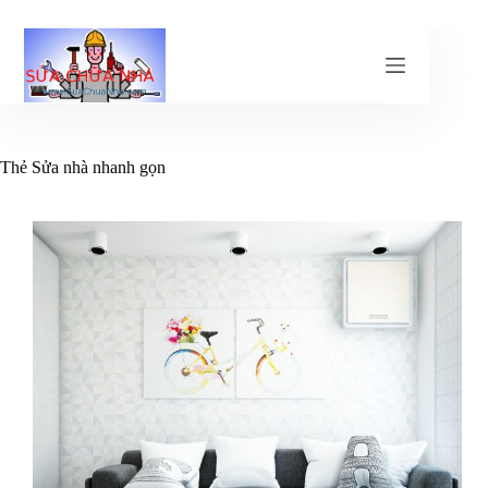
Chuyển
đến
phần
nội
dung
Thẻ
Sửa nhà nhanh gọn