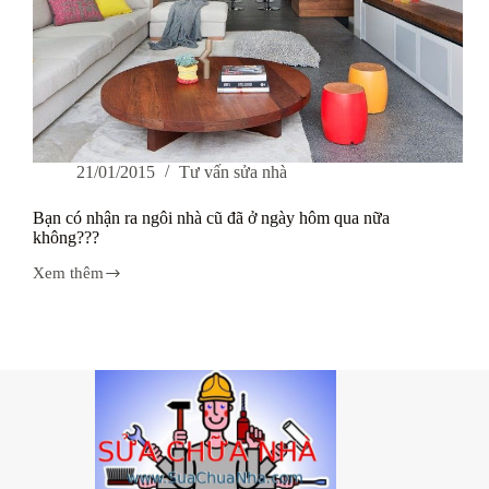
21/01/2015
Tư vấn sửa nhà
Bạn có nhận ra ngôi nhà cũ đã ở ngày hôm qua nữa
không???
Xem thêm
Bạn
có
nhận
ra
ngôi
nhà
cũ
đã
ở
ngày
hôm
qua