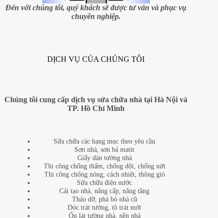
nữa
Đến với chúng tôi, quý khách sẽ được tư vấn và phục vụ
không???
chuyên nghiệp.
DỊCH VỤ CỦA CHÚNG TÔI
Chúng tôi cung cấp dịch vụ sửa chữa nhà tại Hà Nội và
TP. Hồ Chí Minh
Sửa chữa các hạng mục theo yêu cầu
Sơn nhà, sơn bả matit
Giấy dán tường nhà
Thi công chống thấm, chống dột, chống nứt
Thi công chống nóng, cách nhiệt, thông gió
Sửa chữa điện nước
Cải tạo nhà, nâng cấp, nâng tầng
Tháo dỡ, phá bỏ nhà cũ
Dóc trát tường, tô trát mới
Ốp lát tường nhà, nền nhà