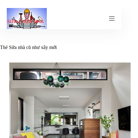
Chuyển
đến
phần
nội
dung
Thẻ
Sửa nhà cũ như xây mới