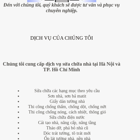
nữa
Đến với chúng tôi, quý khách sẽ được tư vấn và phục vụ
không???
chuyên nghiệp.
DỊCH VỤ CỦA CHÚNG TÔI
Chúng tôi cung cấp dịch vụ sửa chữa nhà tại Hà Nội và
TP. Hồ Chí Minh
Sửa chữa các hạng mục theo yêu cầu
Sơn nhà, sơn bả matit
Giấy dán tường nhà
Thi công chống thấm, chống dột, chống nứt
Thi công chống nóng, cách nhiệt, thông gió
Sửa chữa điện nước
Cải tạo nhà, nâng cấp, nâng tầng
Tháo dỡ, phá bỏ nhà cũ
Dóc trát tường, tô trát mới
Ốp lát tường nhà, nền nhà