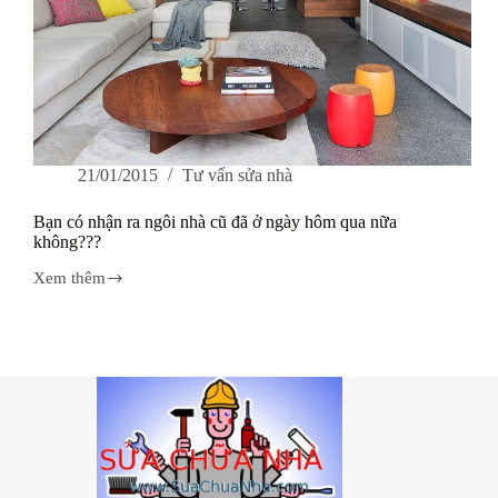
21/01/2015
Tư vấn sửa nhà
Bạn có nhận ra ngôi nhà cũ đã ở ngày hôm qua nữa
không???
Xem thêm
Bạn
có
nhận
ra
ngôi
nhà
cũ
đã
ở
ngày
hôm
qua