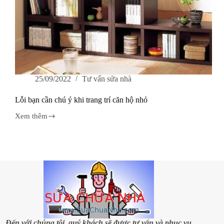
25/09/2022
Tư vấn sửa nhà
Lỗi bạn cần chú ý khi trang trí căn hộ nhỏ
Xem thêm
Lỗi
bạn
cần
chú
ý
khi
trang
trí
căn
hộ
nhỏ
Đến với chúng tôi, quý khách sẽ được tư vấn và phục vụ