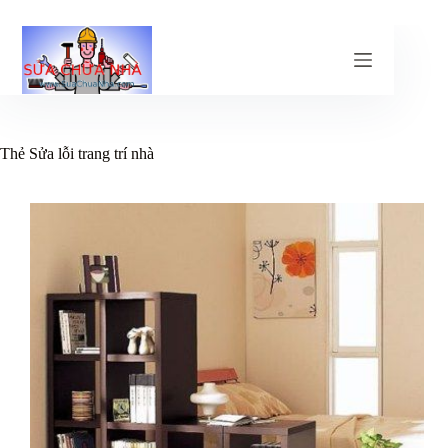
Chuyển
đến
phần
nội
dung
Thẻ
Sửa lỗi trang trí nhà